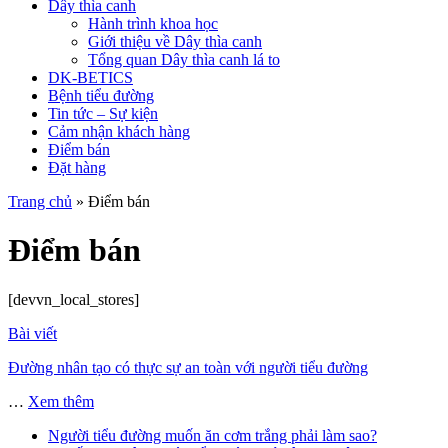
Dây thìa canh
Hành trình khoa học
Giới thiệu về Dây thìa canh
Tổng quan Dây thìa canh lá to
DK-BETICS
Bệnh tiểu đường
Tin tức – Sự kiện
Cảm nhận khách hàng
Điểm bán
Đặt hàng
Trang chủ
»
Điểm bán
Điểm bán
[devvn_local_stores]
Bài viết
Đường nhân tạo có thực sự an toàn với người tiểu đường
…
Xem thêm
Người tiểu đường muốn ăn cơm trắng phải làm sao?