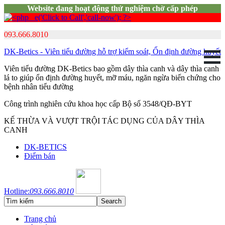
Website đang hoạt động thử nghiệm chờ cấp phép
093.666.8010
DK-Betics - Viên tiểu đường hỗ trợ kiểm soát, Ổn định đường huyết
Viên tiểu đường DK-Betics bao gồm dây thìa canh và dây thìa canh
lá to giúp ổn định đường huyết, mỡ máu, ngăn ngừa biến chứng cho
bệnh nhân tiểu đường
Công trình nghiên cứu khoa học cấp Bộ số 3548/QĐ-BYT
KẾ THỪA VÀ VƯỢT TRỘI TÁC DỤNG CỦA DÂY THÌA
CANH
DK-BETICS
Điểm bán
Hotline:
093.666.8010
Trang chủ