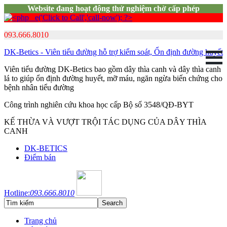
Website đang hoạt động thử nghiệm chờ cấp phép
093.666.8010
DK-Betics - Viên tiểu đường hỗ trợ kiểm soát, Ổn định đường huyết
Viên tiểu đường DK-Betics bao gồm dây thìa canh và dây thìa canh
lá to giúp ổn định đường huyết, mỡ máu, ngăn ngừa biến chứng cho
bệnh nhân tiểu đường
Công trình nghiên cứu khoa học cấp Bộ số 3548/QĐ-BYT
KẾ THỪA VÀ VƯỢT TRỘI TÁC DỤNG CỦA DÂY THÌA
CANH
DK-BETICS
Điểm bán
Hotline:
093.666.8010
Trang chủ