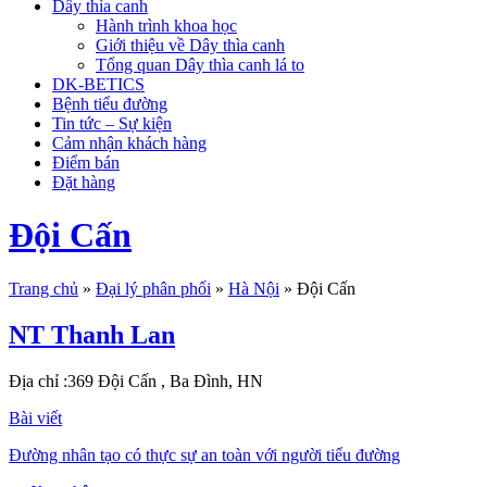
Dây thìa canh
Hành trình khoa học
Giới thiệu về Dây thìa canh
Tổng quan Dây thìa canh lá to
DK-BETICS
Bệnh tiểu đường
Tin tức – Sự kiện
Cảm nhận khách hàng
Điểm bán
Đặt hàng
Đội Cấn
Trang chủ
»
Đại lý phân phối
»
Hà Nội
»
Đội Cấn
NT Thanh Lan
Địa chỉ :369 Đội Cấn , Ba Đình, HN
Bài viết
Đường nhân tạo có thực sự an toàn với người tiểu đường