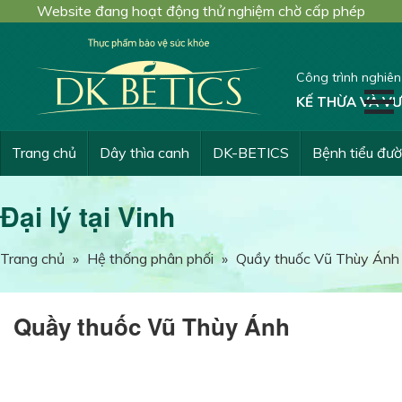
Website đang hoạt động thử nghiệm chờ cấp phép
Công trình nghiê
KẾ THỪA VÀ VƯ
Trang chủ
Dây thìa canh
DK-BETICS
Bệnh tiểu đư
Đại lý tại Vinh
Trang chủ
»
Hệ thống phân phối
»
Quầy thuốc Vũ Thùy Ánh
Quầy thuốc Vũ Thùy Ánh