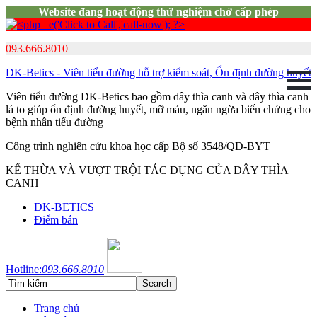
Website đang hoạt động thử nghiệm chờ cấp phép
093.666.8010
DK-Betics - Viên tiểu đường hỗ trợ kiểm soát, Ổn định đường huyết
Viên tiểu đường DK-Betics bao gồm dây thìa canh và dây thìa canh
lá to giúp ổn định đường huyết, mỡ máu, ngăn ngừa biến chứng cho
bệnh nhân tiểu đường
Công trình nghiên cứu khoa học cấp Bộ số 3548/QĐ-BYT
KẾ THỪA VÀ VƯỢT TRỘI TÁC DỤNG CỦA DÂY THÌA
CANH
DK-BETICS
Điểm bán
Hotline:
093.666.8010
Trang chủ