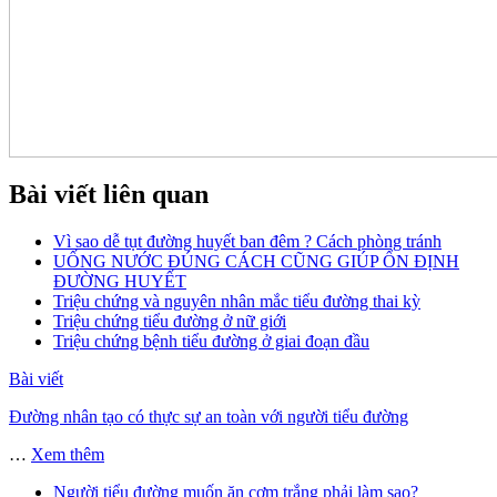
Bài viết liên quan
Vì sao dễ tụt đường huyết ban đêm ? Cách phòng tránh
UỐNG NƯỚC ĐÚNG CÁCH CŨNG GIÚP ỔN ĐỊNH
ĐƯỜNG HUYẾT
Triệu chứng và nguyên nhân mắc tiểu đường thai kỳ
Triệu chứng tiểu đường ở nữ giới
Triệu chứng bệnh tiểu đường ở giai đoạn đầu
Bài viết
Đường nhân tạo có thực sự an toàn với người tiểu đường
…
Xem thêm
Người tiểu đường muốn ăn cơm trắng phải làm sao?