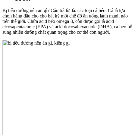
Bị tiểu đường nên ăn gì? Câu trả lời là: các loại cá béo. Cá là lựa
chọn hàng đầu cho cho bất kỳ một chế độ ăn uống lành mạnh nào
trên thế giới. Chứa acid béo omega-3, còn được gọi là acid
eicosapentaenoic (EPA) và acid docosahexaenoic (DHA), cá béo bổ
sung nhiều dưỡng chất quan trọng cho cơ thể con người.