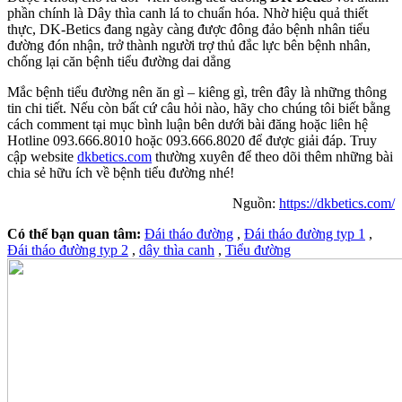
phần chính là Dây thìa canh lá to chuẩn hóa. Nhờ hiệu quả thiết
thực, DK-Betics đang ngày càng được đông đảo bệnh nhân tiểu
đường đón nhận, trở thành người trợ thủ đắc lực bên bệnh nhân,
chống lại căn bệnh tiểu đường dai dẳng
Mắc bệnh tiểu đường nên ăn gì – kiêng gì, trên đây là những thông
tin chi tiết.
Nếu còn bất cứ câu hỏi nào, hãy cho chúng tôi biết bằng
cách comment tại mục bình luận bên dưới bài đăng hoặc liên hệ
Hotline 093.666.8010 hoặc 093.666.8020 để được giải đáp. Truy
cập website
dkbetics.com
thường xuyên để theo dõi thêm những bài
chia sẻ hữu ích về bệnh tiểu đường nhé!
Nguồn:
https://dkbetics.com/
Có thể bạn quan tâm:
Đái tháo đường
,
Đái tháo đường typ 1
,
Đái tháo đường typ 2
,
dây thìa canh
,
Tiểu đường