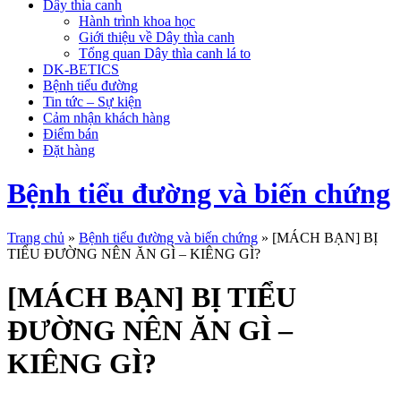
Dây thìa canh
Hành trình khoa học
Giới thiệu về Dây thìa canh
Tổng quan Dây thìa canh lá to
DK-BETICS
Bệnh tiểu đường
Tin tức – Sự kiện
Cảm nhận khách hàng
Điểm bán
Đặt hàng
Bệnh tiểu đường và biến chứng
Trang chủ
»
Bệnh tiểu đường và biến chứng
»
[MÁCH BẠN] BỊ
TIỂU ĐƯỜNG NÊN ĂN GÌ – KIÊNG GÌ?
[MÁCH BẠN] BỊ TIỂU
ĐƯỜNG NÊN ĂN GÌ –
KIÊNG GÌ?