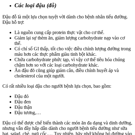
Các loại đậu (đỗ)
Đậu đỗ là một lựa chọn tuyệt vời dành cho bệnh nhân tiểu đường.
Đậu hỗ trợ:
Là nguồn cung cấp protein thực vật cho cơ thể.
Giảm lại sự thèm ăn, giảm lượng carbohydrate nạp vào cơ
thể.
Có chỉ số GI thấp, tốt cho việc điều chỉnh lượng đường trong
máu hơn các thực phẩm giàu tinh bột khác.
Chứa carbohydrate phức tạp, vì vậy cơ thể tiêu hóa chúng
chậm hơn so với các loại carbohydrate khác.
Ăn đậu đõ cũng giúp giảm cân, điều chỉnh huyết áp và
cholesterol của một người.
Có rất nhiều loại đậu cho người bệnh lựa chọn, bao gồm:
Đậu đỏ
Đậu đen
Đậu thận
Đậu tương,…
Đậu có thể được chế biến thành các món ăn đa dạng và dinh dưỡng,
nhưng vẫn đầy hấp dẫn dành cho người bệnh tiểu đường như sữa
hạt, salad, chè, ngũ cốc,… Tuy nhiên, hãy nhớ không bỏ đường vào