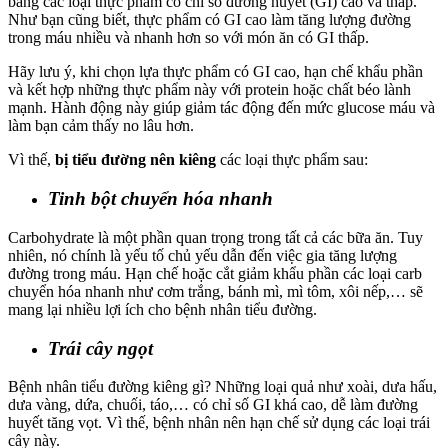
bằng các loại thực phẩm có chỉ số đường huyết (GI) cao và thấp.
Như bạn cũng biết, thực phẩm có GI cao làm tăng lượng đường
trong máu nhiều và nhanh hơn so với món ăn có GI thấp.
Hãy lưu ý, khi chọn lựa thực phẩm có GI cao, hạn chế khẩu phần
và kết hợp những thực phẩm này với protein hoặc chất béo lành
mạnh. Hành động này giúp giảm tác động đến mức glucose máu và
làm bạn cảm thấy no lâu hơn.
Vì thế,
bị tiểu đường nên kiêng
các loại thực phẩm sau:
Tinh bột chuyển hóa nhanh
Carbohydrate là một phần quan trọng trong tất cả các bữa ăn. Tuy
nhiên, nó chính là yếu tố chủ yếu dẫn đến việc gia tăng lượng
đường trong máu. Hạn chế hoặc cắt giảm khẩu phần các loại carb
chuyển hóa nhanh như cơm trắng, bánh mì, mì tôm, xôi nếp,… sẽ
mang lại nhiều lợi ích cho bệnh nhân tiểu đường.
Trái cây ngọt
Bệnh nhân tiểu đường kiêng gì? Những loại quả như xoài, dưa hấu,
dưa vàng, dứa, chuối, táo,… có chỉ số GI khá cao, dễ làm đường
huyết tăng vọt. Vì thế, bệnh nhân nên hạn chế sử dụng các loại trái
cây này.