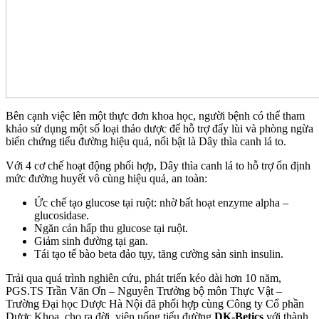
Bên cạnh việc lên một thực đơn khoa học, người bệnh có thể tham
khảo sử dụng một số loại thảo dược để hỗ trợ đẩy lùi và phòng ngừa
biến chứng tiểu đường hiệu quả, nổi bật là Dây thìa canh lá to.
Với 4 cơ chế hoạt động phối hợp, Dây thìa canh lá to hỗ trợ ổn định
mức đường huyết vô cùng hiệu quả, an toàn:
Ức chế tạo glucose tại ruột: nhờ bất hoạt enzyme alpha –
glucosidase.
Ngăn cản hấp thu glucose tại ruột.
Giảm sinh đường tại gan.
Tái tạo tế bào beta đảo tụy, tăng cường sản sinh insulin.
Trải qua quá trình nghiên cứu, phát triển kéo dài hơn 10 năm,
PGS.TS Trần Văn Ơn – Nguyên Trưởng bộ môn Thực Vật –
Trường Đại học Dược Hà Nội đã phối hợp cùng Công ty Cổ phần
Dược Khoa, cho ra đời viên uống tiểu đường
DK-Betics
với thành