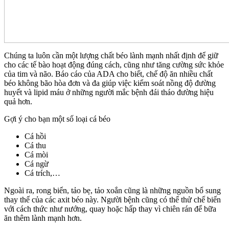
Chúng ta luôn cần một lượng chất béo lành mạnh nhất định để giữ
cho các tế bào hoạt động đúng cách, cũng như tăng cường sức khỏe
của tim và não. Báo cáo của ADA cho biết, chế độ ăn nhiều chất
béo không bão hòa đơn và đa giúp việc kiểm soát nồng độ đường
huyết và lipid máu ở những người mắc bệnh đái tháo đường hiệu
quả hơn.
Gợi ý cho bạn một số loại cá béo
Cá hồi
Cá thu
Cá mòi
Cá ngừ
Cá trích,…
Ngoài ra, rong biển, tảo bẹ, tảo xoắn cũng là những nguồn bổ sung
thay thế của các axit béo này. Người bệnh cũng có thể thử chế biến
với cách thức như nướng, quay hoặc hấp thay vì chiên rán để bữa
ăn thêm lành mạnh hơn.