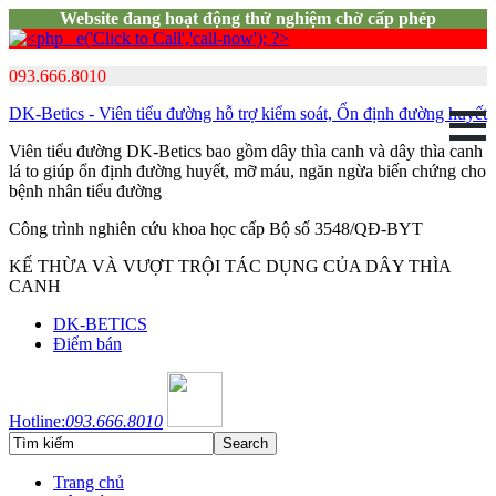
Website đang hoạt động thử nghiệm chờ cấp phép
093.666.8010
DK-Betics - Viên tiểu đường hỗ trợ kiểm soát, Ổn định đường huyết
Viên tiểu đường DK-Betics bao gồm dây thìa canh và dây thìa canh
lá to giúp ổn định đường huyết, mỡ máu, ngăn ngừa biến chứng cho
bệnh nhân tiểu đường
Công trình nghiên cứu khoa học cấp Bộ số 3548/QĐ-BYT
KẾ THỪA VÀ VƯỢT TRỘI TÁC DỤNG CỦA DÂY THÌA
CANH
DK-BETICS
Điểm bán
Hotline:
093.666.8010
Trang chủ