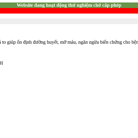
Website đang hoạt động thử nghiệm chờ cấp phép
lá to giúp ổn định đường huyết, mỡ máu, ngăn ngừa biến chứng cho bệ
NH