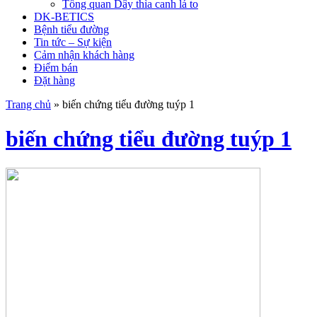
Tổng quan Dây thìa canh lá to
DK-BETICS
Bệnh tiểu đường
Tin tức – Sự kiện
Cảm nhận khách hàng
Điểm bán
Đặt hàng
Trang chủ
»
biến chứng tiểu đường tuýp 1
biến chứng tiểu đường tuýp 1