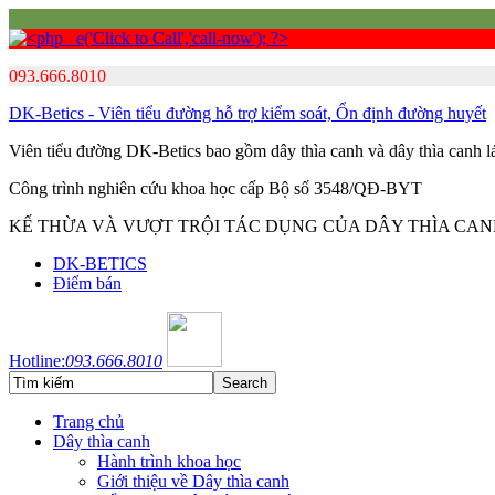
093.666.8010
DK-Betics - Viên tiểu đường hỗ trợ kiểm soát, Ổn định đường huyết
Viên tiểu đường DK-Betics bao gồm dây thìa canh và dây thìa canh 
Công trình nghiên cứu khoa học cấp Bộ số 3548/QĐ-BYT
KẾ THỪA VÀ VƯỢT TRỘI TÁC DỤNG CỦA DÂY THÌA CA
DK-BETICS
Điểm bán
Hotline:
093.666.8010
Trang chủ
Dây thìa canh
Hành trình khoa học
Giới thiệu về Dây thìa canh