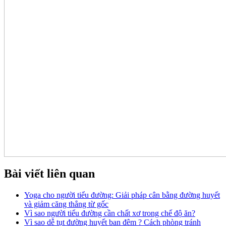
Bài viết liên quan
Yoga cho người tiểu đường: Giải pháp cân bằng đường huyết
và giảm căng thẳng từ gốc
Vì sao người tiểu đường cần chất xơ trong chế độ ăn?
Vì sao dễ tụt đường huyết ban đêm ? Cách phòng tránh