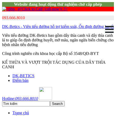
Website đang hoạt động thử nghiệm chờ cấp phép
093.666.8010
DK-Betics - Viên tiểu đường hỗ trợ kiểm soát, Ổn định đường huyết
Viên tiểu đường DK-Betics bao gồm dây thìa canh và dây thìa canh
lá to giúp ổn định đường huyết, mỡ máu, ngăn ngừa biến chứng cho
bệnh nhân tiểu đường
Công trình nghiên cứu khoa học cấp Bộ số 3548/QĐ-BYT
KẾ THỪA VÀ VƯỢT TRỘI TÁC DỤNG CỦA DÂY THÌA
CANH
DK-BETICS
Điểm bán
Hotline:
093.666.8010
Trang chủ