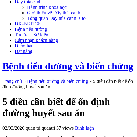
Dây thìa canh
Hành trình khoa học
Giới thiệu về Dây thìa canh
Tổng quan Dây thìa canh lá to
DK-BETICS
Bệnh tiểu đường
Tin tức – Sự kiện
Cảm nhận khách hàng
Điểm bán
Đặt hàng
Bệnh tiểu đường và biến chứng
Trang chủ
»
Bệnh tiểu đường và biến chứng
»
5 điều cần biết để ổn
định đường huyết sau ăn
5 điều cần biết để ổn định
đường huyết sau ăn
02/03/2026
quan tri quantri
37 views
Bình luận