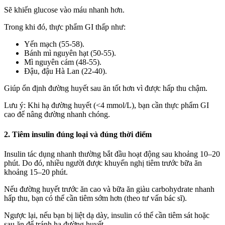
Sẽ khiến glucose vào máu nhanh hơn.
Trong khi đó, thực phẩm GI thấp như:
Yến mạch (55-58).
Bánh mì nguyên hạt (50-55).
Mì nguyên cám (48-55).
Đậu, đậu Hà Lan (22-40).
Giúp ổn định đường huyết sau ăn tốt hơn vì được hấp thu chậm.
Lưu ý: Khi hạ đường huyết (<4 mmol/L), bạn cần thực phẩm GI
cao để nâng đường nhanh chóng.
2. Tiêm insulin đúng loại và đúng thời điểm
Insulin tác dụng nhanh thường bắt đầu hoạt động sau khoảng 10–20
phút. Do đó, nhiều người được khuyến nghị tiêm trước bữa ăn
khoảng 15–20 phút.
Nếu đường huyết trước ăn cao và bữa ăn giàu carbohydrate nhanh
hấp thu, bạn có thể cần tiêm sớm hơn (theo tư vấn bác sĩ).
Ngược lại, nếu bạn bị liệt dạ dày, insulin có thể cần tiêm sát hoặc
sau ăn để tránh hạ đường huyết.