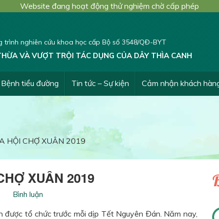
Website đang hoạt động thử nghiệm chờ cấp phép
 trình nghiên cứu khoa học cấp Bộ số 3548/QĐ-BYT
THỪA VÀ VƯỢT TRỘI TÁC DỤNG CỦA DÂY THÌA CANH
Bệnh tiểu đường
Tin tức – Sự kiện
Cảm nhận khách hàn
A HỘI CHỢ XUÂN 2019
CHỢ XUÂN 2019
B
Bình luận
n được tổ chức trước mỗi dịp Tết Nguyên Đán. Năm nay,