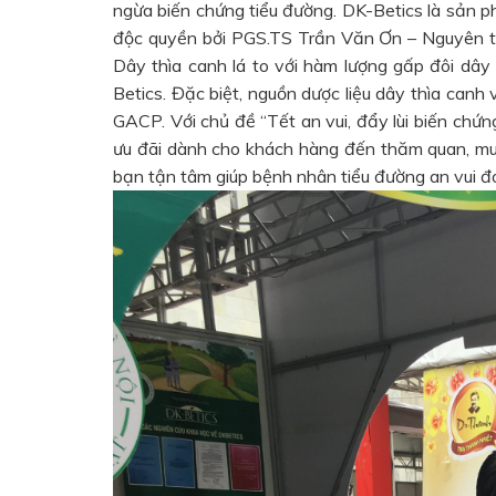
ngừa biến chứng tiểu đường. DK-Betics là sản p
độc quyền bởi PGS.TS Trần Văn Ơn – Nguyên t
Dây thìa canh lá to với hàm lượng gấp đôi dây
Betics. Đặc biệt, nguồn dược liệu dây thìa canh 
GACP. Với chủ đề “Tết an vui, đẩy lùi biến chứn
ưu đãi dành cho khách hàng đến thăm quan, mua
bạn tận tâm giúp bệnh nhân tiểu đường an vui đó