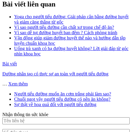
Bài viết liên quan
Yoga cho người tiểu đường: Giải pháp cân bằng đường huyết
và giảm căng thẳng từ gốc
Vì sao người tiểu đường cần chất xơ trong chế độ ăn?
Vì sao dễ tụt đường huyết ban đêm ? Cách phòng tránh
Vận động giúp giảm đường huyết thế nào và hướng dẫn tập
luyện chuẩn khoa học
Uống trà xanh có hạ đường huyết không? Lời giải đáp từ góc
nhìn khoa học
Bài viết
Đường nhân tạo có thực sự an toàn với người tiểu đường
…
Xem thêm
Người tiểu đường muốn ăn cơm trắng phải làm sao?
Chuối ngọt vậy người tiểu đường có nên ăn không?
Sự thật về hoa quả đối với người tiểu đường
Nhận thông tin sức khỏe