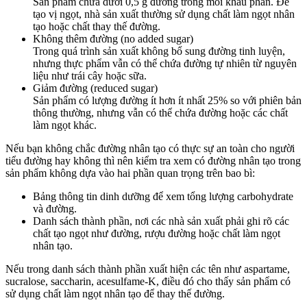
Sản phẩm chứa dưới 0,5 g đường trong mỗi khẩu phần. Để
tạo vị ngọt, nhà sản xuất thường sử dụng chất làm ngọt nhân
tạo hoặc chất thay thế đường.
Không thêm đường (no added sugar)
Trong quá trình sản xuất không bổ sung đường tinh luyện,
nhưng thực phẩm vẫn có thể chứa đường tự nhiên từ nguyên
liệu như trái cây hoặc sữa.
Giảm đường (reduced sugar)
Sản phẩm có lượng đường ít hơn ít nhất 25% so với phiên bản
thông thường, nhưng vẫn có thể chứa đường hoặc các chất
làm ngọt khác.
Nếu bạn không chắc đường nhân tạo có thực sự an toàn cho người
tiểu đường hay không thì nên kiểm tra xem có đường nhân tạo trong
sản phẩm không dựa vào hai phần quan trọng trên bao bì:
Bảng thông tin dinh dưỡng để xem tổng lượng carbohydrate
và đường.
Danh sách thành phần, nơi các nhà sản xuất phải ghi rõ các
chất tạo ngọt như đường, rượu đường hoặc chất làm ngọt
nhân tạo.
Nếu trong danh sách thành phần xuất hiện các tên như aspartame,
sucralose, saccharin, acesulfame-K, điều đó cho thấy sản phẩm có
sử dụng chất làm ngọt nhân tạo để thay thế đường.