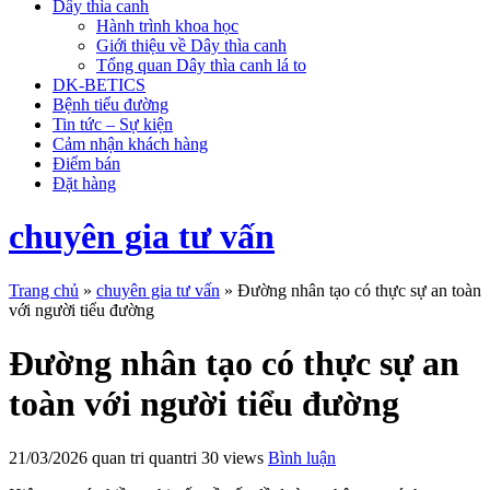
Dây thìa canh
Hành trình khoa học
Giới thiệu về Dây thìa canh
Tổng quan Dây thìa canh lá to
DK-BETICS
Bệnh tiểu đường
Tin tức – Sự kiện
Cảm nhận khách hàng
Điểm bán
Đặt hàng
chuyên gia tư vấn
Trang chủ
»
chuyên gia tư vấn
»
Đường nhân tạo có thực sự an toàn
với người tiểu đường
Đường nhân tạo có thực sự an
toàn với người tiểu đường
21/03/2026
quan tri quantri
30 views
Bình luận