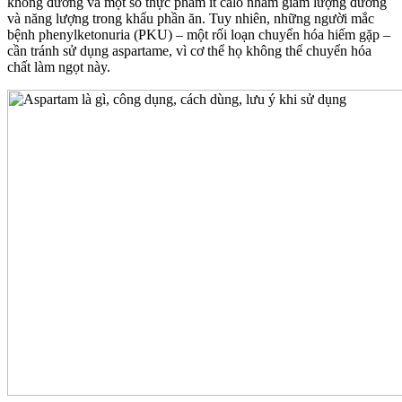
không đường và một số thực phẩm ít calo nhằm giảm lượng đường
và năng lượng trong khẩu phần ăn. Tuy nhiên, những người mắc
bệnh phenylketonuria (PKU) – một rối loạn chuyển hóa hiếm gặp –
cần tránh sử dụng aspartame, vì cơ thể họ không thể chuyển hóa
chất làm ngọt này.