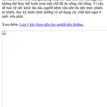
không thể thay thế hoàn toàn một chế độ ăn uống cân bằng. Vì vậy,
để bảo vệ sức khỏe lâu dài, người bệnh vẫn nên ưu tiên thực phẩm
tự nhiên, đọc kỹ nhãn dinh dưỡng và sử dụng các chất làm ngọt ở
mức vừa phải.
Xem thêm:
Lưu ý khi chọn sữa cho người tiểu đường.