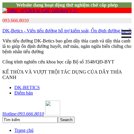
Website đang hoạt động thử nghiệm chờ cấp phép
093.666.8010
DK-Betics - Viên tiểu đường hỗ trợ kiểm soát, Ổn định đường huyết
Viên tiểu đường DK-Betics bao gồm dây thìa canh và dây thìa canh
lá to giúp ổn định đường huyết, mỡ máu, ngăn ngừa biến chứng cho
bệnh nhân tiểu đường
Công trình nghiên cứu khoa học cấp Bộ số 3548/QĐ-BYT
KẾ THỪA VÀ VƯỢT TRỘI TÁC DỤNG CỦA DÂY THÌA
CANH
DK-BETICS
Điểm bán
Hotline:
093.666.8010
Trang chủ