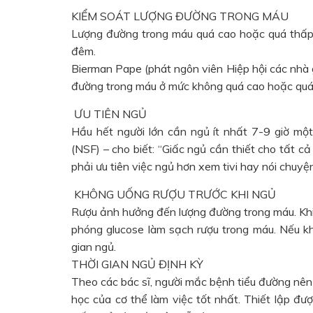
KIỂM SOÁT LƯỢNG ĐƯỜNG TRONG MÁU
Lượng đường trong máu quá cao hoặc quá thấp 
đêm.
Bierman Pape (phát ngôn viên Hiệp hội các nhà 
đường trong máu ở mức không quá cao hoặc quá 
ƯU TIÊN NGỦ
Hầu hết người lớn cần ngủ ít nhất 7-9 giờ một
(NSF) – cho biết: “Giấc ngủ cần thiết cho tất c
phải ưu tiên việc ngủ hơn xem tivi hay nói chuyện
KHÔNG UỐNG RƯỢU TRƯỚC KHI NGỦ
Rượu ảnh hưởng đến lượng đường trong máu. Khi 
phóng glucose làm sạch rượu trong máu. Nếu khô
gian ngủ.
THỜI GIAN NGỦ ĐỊNH KỲ
Theo các bác sĩ, người mắc bệnh tiểu đường nên 
học của cơ thể làm việc tốt nhất. Thiết lập đư