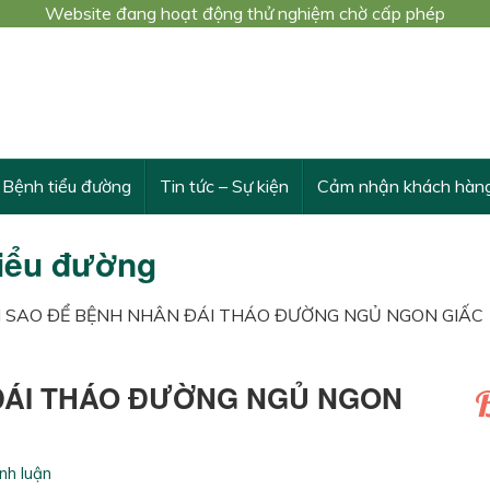
Website đang hoạt động thử nghiệm chờ cấp phép
 trình nghiên cứu khoa học cấp Bộ số 3548/QĐ-BYT
THỪA VÀ VƯỢT TRỘI TÁC DỤNG CỦA DÂY THÌA CANH
Bệnh tiểu đường
Tin tức – Sự kiện
Cảm nhận khách hàn
tiểu đường
 SAO ĐỂ BỆNH NHÂN ĐÁI THÁO ĐƯỜNG NGỦ NGON GIẤC
ĐÁI THÁO ĐƯỜNG NGỦ NGON
B
nh luận