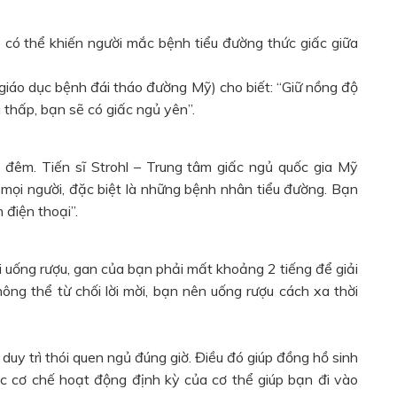
có thể khiến người mắc bệnh tiểu đường thức giấc giữa
giáo dục bệnh đái tháo đường Mỹ) cho biết: “Giữ nồng độ
thấp, bạn sẽ có giấc ngủ yên”.
 đêm. Tiến sĩ Strohl – Trung tâm giấc ngủ quốc gia Mỹ
ả mọi người, đặc biệt là những bệnh nhân tiểu đường. Bạn
 điện thoại”.
uống rượu, gan của bạn phải mất khoảng 2 tiếng để giải
ng thể từ chối lời mời, bạn nên uống rượu cách xa thời
duy trì thói quen ngủ đúng giờ. Điều đó giúp đồng hồ sinh
ợc cơ chế hoạt động định kỳ của cơ thể giúp bạn đi vào