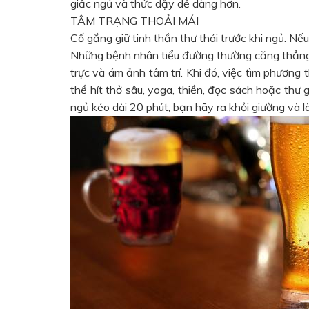
giấc ngủ và thức dậy dễ dàng hơn.
TÂM TRẠNG THOẢI MÁI
Cố gắng giữ tinh thần thư thái trước khi ngủ. Nế
Những bệnh nhân tiểu đường thường căng thẳng 
trực và ám ảnh tâm trí. Khi đó, việc tìm phương t
thể hít thở sâu, yoga, thiền, đọc sách hoặc thư
ngủ kéo dài 20 phút, bạn hãy ra khỏi giường và l