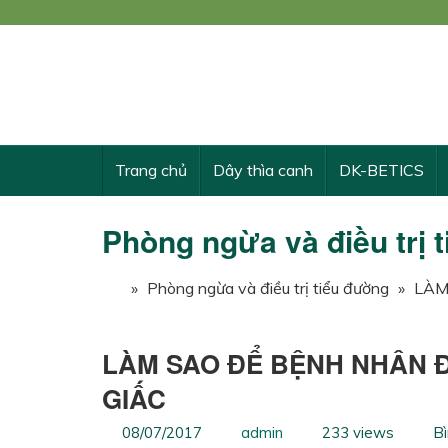
Công
KẾ 
Trang chủ
Dây thìa canh
DK-BETICS
Phòng ngừa và điều trị 
»
Phòng ngừa và điều trị tiểu đường
»
LÀM
LÀM SAO ĐỂ BỆNH NHÂN 
GIẤC
08/07/2017
admin
233 views
Bì