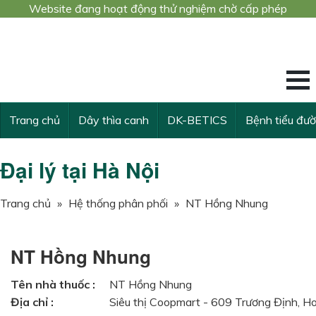
Website đang hoạt động thử nghiệm chờ cấp phép
Công trình nghiê
KẾ THỪA VÀ VƯ
Trang chủ
Dây thìa canh
DK-BETICS
Bệnh tiểu đư
Đại lý tại Hà Nội
Trang chủ
»
Hệ thống phân phối
»
NT Hồng Nhung
NT Hồng Nhung
Tên nhà thuốc :
NT Hồng Nhung
Địa chỉ :
Siêu thị Coopmart - 609 Trương Định, H