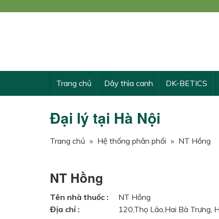
Công
KẾ 
Trang chủ
Dây thìa canh
DK-BETICS
Đại lý tại Hà Nội
Trang chủ
»
Hệ thống phân phối
»
NT Hồng
NT Hồng
Tên nhà thuốc :
NT Hồng
Địa chỉ :
120,Thọ Lão,Hai Bà Trưng, 