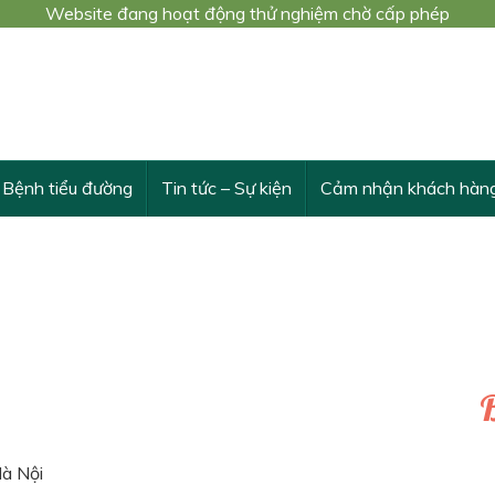
Website đang hoạt động thử nghiệm chờ cấp phép
 trình nghiên cứu khoa học cấp Bộ số 3548/QĐ-BYT
THỪA VÀ VƯỢT TRỘI TÁC DỤNG CỦA DÂY THÌA CANH
Bệnh tiểu đường
Tin tức – Sự kiện
Cảm nhận khách hàn
B
Hà Nội