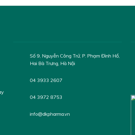
Số 9, Nguyễn Công Trứ, P. Phạm Đình Hổ,
Hai Bà Trưng, Hà Nội
04 3933 2607
ày
04 3972 8753
info@dkpharma.vn