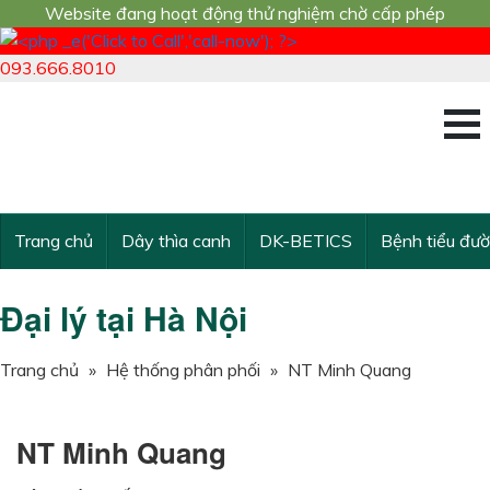
Website đang hoạt động thử nghiệm chờ cấp phép
093.666.8010
Công trình nghiê
KẾ THỪA VÀ VƯ
Trang chủ
Dây thìa canh
DK-BETICS
Bệnh tiểu đư
Đại lý tại Hà Nội
Trang chủ
»
Hệ thống phân phối
»
NT Minh Quang
NT Minh Quang