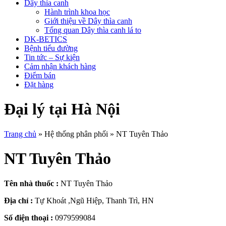
Dây thìa canh
Hành trình khoa học
Giới thiệu về Dây thìa canh
Tổng quan Dây thìa canh lá to
DK-BETICS
Bệnh tiểu đường
Tin tức – Sự kiện
Cảm nhận khách hàng
Điểm bán
Đặt hàng
Đại lý tại Hà Nội
Trang chủ
»
Hệ thống phân phối
»
NT Tuyên Thảo
NT Tuyên Thảo
Tên nhà thuốc :
NT Tuyên Thảo
Địa chỉ :
Tự Khoát ,Ngũ Hiệp, Thanh Trì, HN
Số điện thoại :
0979599084