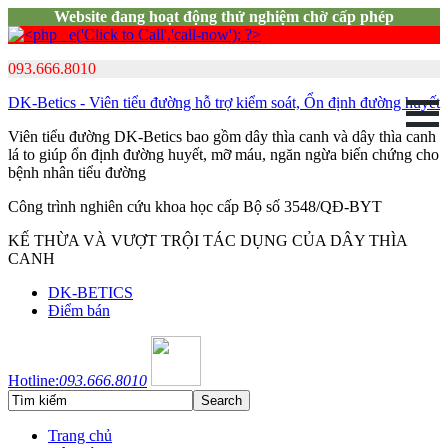
Website đang hoạt động thử nghiệm chờ cấp phép
093.666.8010
DK-Betics - Viên tiểu đường hỗ trợ kiểm soát, Ổn định đường huyết
Viên tiểu đường DK-Betics bao gồm dây thìa canh và dây thìa canh
lá to giúp ổn định đường huyết, mỡ máu, ngăn ngừa biến chứng cho
bệnh nhân tiểu đường
Công trình nghiên cứu khoa học cấp Bộ số 3548/QĐ-BYT
KẾ THỪA VÀ VƯỢT TRỘI TÁC DỤNG CỦA DÂY THÌA
CANH
DK-BETICS
Điểm bán
Hotline:
093.666.8010
Trang chủ