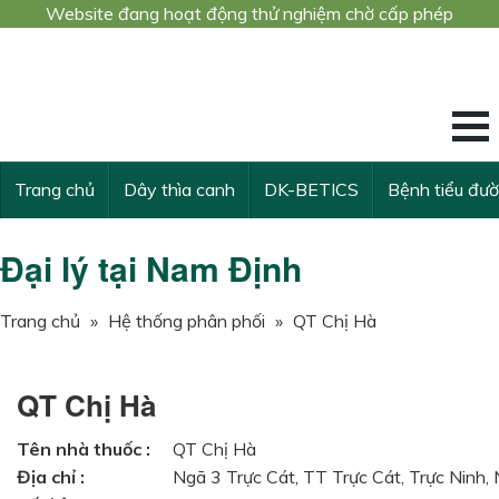
Website đang hoạt động thử nghiệm chờ cấp phép
Công trình nghiê
KẾ THỪA VÀ VƯ
Trang chủ
Dây thìa canh
DK-BETICS
Bệnh tiểu đư
Đại lý tại Nam Định
Trang chủ
»
Hệ thống phân phối
»
QT Chị Hà
QT Chị Hà
Tên nhà thuốc :
QT Chị Hà
Địa chỉ :
Ngã 3 Trực Cát, TT Trực Cát, Trực Ninh,