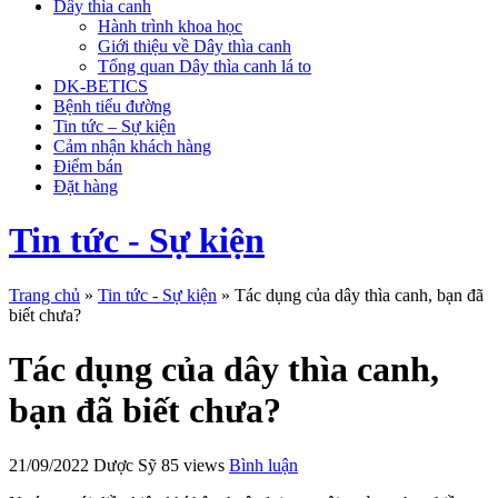
Dây thìa canh
Hành trình khoa học
Giới thiệu về Dây thìa canh
Tổng quan Dây thìa canh lá to
DK-BETICS
Bệnh tiểu đường
Tin tức – Sự kiện
Cảm nhận khách hàng
Điểm bán
Đặt hàng
Tin tức - Sự kiện
Trang chủ
»
Tin tức - Sự kiện
»
Tác dụng của dây thìa canh, bạn đã
biết chưa?
Tác dụng của dây thìa canh,
bạn đã biết chưa?
21/09/2022
Dược Sỹ
85 views
Bình luận