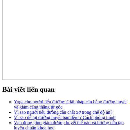
Bài viết liên quan
Yoga cho người tiểu đường: Giải pháp cân bằng đường huyết
và giảm căng thẳng từ gốc
Vì sao người tiểu đường cần chất xơ trong chế độ ăn?
Vì sao dễ tụt đường huyết ban đêm ? Cách phòng tránh
Vận động giúp giảm đường huyết thế nào và hướng dẫn tập
luyện chuẩn khoa học