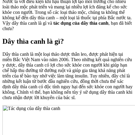
Nước ta với điều kiện khí hậu thuận lợi tạo môi trường cho nhiều
loài thảo mộc phát triển và mang lại nhiều lợi ích đáng kể cho sức
khỏe con người. Trong số các loại thảo mộc, chúng ta không thể
không kể đến dây thìa canh – một loại lá thuốc tại phía Bắc nước ta.
Vậy dây thìa canh là gì và
tác dụng của dây thìa canh
, bạn đã biết
chưa?
Dây thìa canh là gì?
Dây thìa canh là một loại thảo dược thân leo, được phát hiện tại
miền Bắc Việt Nam vào năm 2006. Theo những kết quả nghiên cứu
y dược, dây thìa canh có lợi cho sức khỏe con người khi giúp hạn
chế hấp thu đường từ đường ruột và giúp gia tăng khả năng phát
triển của tế bào tụy nhờ việc làm tăng insulin. Tuy nhiên, đây chỉ là
những kết luận từ bước đầu nghiên cứu, đồng thời chưa thể xác
định dây thìa canh có độc tính nguy hại đến sức khỏe con người hay
không. Chính vì thế, bạn không nên tùy ý sử dụng dây thìa canh khi
chưa nhận được lời khuyên của bác sĩ.