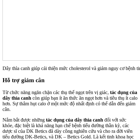
Dây thìa canh giúp cải thiện mức cholesterol và giảm nguy cơ bệnh t
Hỗ trợ giảm cân
Từ chức năng ngăn chặn các thụ thể ngọt trên vị giác,
tác dụng của
dây thìa canh
còn giúp bạn ít ăn thức ăn ngọt hơn và tiêu thụ ít calo
hơn. Sự thâm hụt calo ở một mức độ nhất định có thể dẫn đến giảm
cân.
Nắm bắt được những
tác dụng của dây thìa canh
đối với sức
khỏe, đặc biệt là khả năng hạn chế bệnh tiểu đường thần kỳ, các
dược sĩ của DK Betics đã dày công nghiên cứu và cho ra đời viên
tiểu đường DK-Betics, và DK – Betics Gold. Là kết tinh khoa học