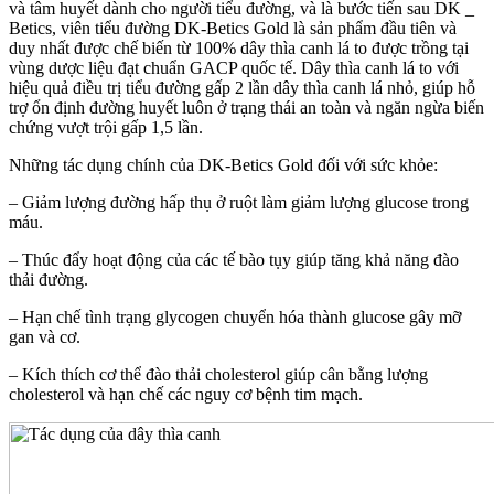
và tâm huyết dành cho người tiểu đường, và là bước tiến sau DK _
Betics, viên tiểu đường DK-Betics Gold là sản phẩm đầu tiên và
duy nhất được chế biến từ 100% dây thìa canh lá to được trồng tại
vùng dược liệu đạt chuẩn GACP quốc tế. Dây thìa canh lá to với
hiệu quả điều trị tiểu đường gấp 2 lần dây thìa canh lá nhỏ, giúp hỗ
trợ ổn định đường huyết luôn ở trạng thái an toàn và ngăn ngừa biến
chứng vượt trội gấp 1,5 lần.
Những tác dụng chính của DK-Betics Gold đối với sức khỏe:
– Giảm lượng đường hấp thụ ở ruột làm giảm lượng glucose trong
máu.
– Thúc đẩy hoạt động của các tế bào tụy giúp tăng khả năng đào
thải đường.
– Hạn chế tình trạng glycogen chuyển hóa thành glucose gây mỡ
gan và cơ.
– Kích thích cơ thể đào thải cholesterol giúp cân bằng lượng
cholesterol và hạn chế các nguy cơ bệnh tim mạch.