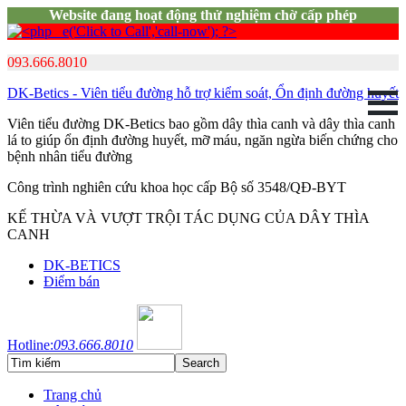
Website đang hoạt động thử nghiệm chờ cấp phép
093.666.8010
DK-Betics - Viên tiểu đường hỗ trợ kiểm soát, Ổn định đường huyết
Viên tiểu đường DK-Betics bao gồm dây thìa canh và dây thìa canh
lá to giúp ổn định đường huyết, mỡ máu, ngăn ngừa biến chứng cho
bệnh nhân tiểu đường
Công trình nghiên cứu khoa học cấp Bộ số 3548/QĐ-BYT
KẾ THỪA VÀ VƯỢT TRỘI TÁC DỤNG CỦA DÂY THÌA
CANH
DK-BETICS
Điểm bán
Hotline:
093.666.8010
Trang chủ