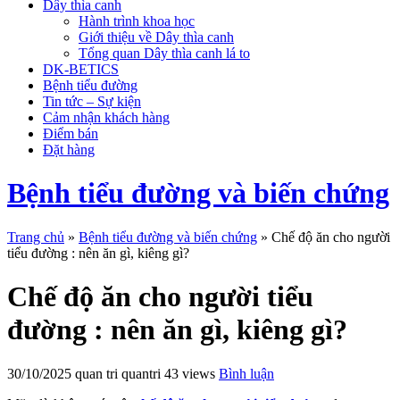
Dây thìa canh
Hành trình khoa học
Giới thiệu về Dây thìa canh
Tổng quan Dây thìa canh lá to
DK-BETICS
Bệnh tiểu đường
Tin tức – Sự kiện
Cảm nhận khách hàng
Điểm bán
Đặt hàng
Bệnh tiểu đường và biến chứng
Trang chủ
»
Bệnh tiểu đường và biến chứng
»
Chế độ ăn cho người
tiểu đường : nên ăn gì, kiêng gì?
Chế độ ăn cho người tiểu
đường : nên ăn gì, kiêng gì?
30/10/2025
quan tri quantri
43 views
Bình luận