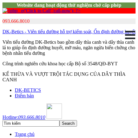
Website đang hoạt động thử nghiệm chờ cấp phép
093.666.8010
DK-Betics - Viên tiểu đường hỗ trợ kiểm soát, Ổn định đường huyết
Viên tiểu đường DK-Betics bao gồm dây thìa canh và dây thìa canh
lá to giúp ổn định đường huyết, mỡ máu, ngăn ngừa biến chứng cho
bệnh nhân tiểu đường
Công trình nghiên cứu khoa học cấp Bộ số 3548/QĐ-BYT
KẾ THỪA VÀ VƯỢT TRỘI TÁC DỤNG CỦA DÂY THÌA
CANH
DK-BETICS
Điểm bán
Hotline:
093.666.8010
Trang chủ