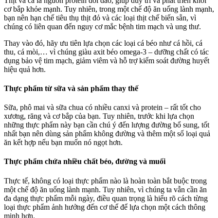
Thịt và cá là nguồn protein dồi dào, giúp duy trì và phát triển khối
cơ bắp khỏe mạnh. Tuy nhiên, trong một chế độ ăn uống lành mạnh,
bạn nên hạn chế tiêu thụ thịt đỏ và các loại thịt chế biến sẵn, vì
chúng có liên quan đến nguy cơ mắc bệnh tim mạch và ung thư.
Thay vào đó, hãy ưu tiên lựa chọn các loại cá béo như cá hồi, cá
thu, cá mòi,… vì chúng giàu axit béo omega-3 – dưỡng chất có tác
dụng bảo vệ tim mạch, giảm viêm và hỗ trợ kiểm soát đường huyết
hiệu quả hơn.
Thực phẩm từ sữa và sản phẩm thay thế
Sữa, phô mai và sữa chua có nhiều canxi và protein – rất tốt cho
xương, răng và cơ bắp của bạn. Tuy nhiên, trước khi lựa chọn
những thực phẩm này bạn cần chú ý đến lượng đường bổ sung, tốt
nhất bạn nên dùng sản phẩm không đường và thêm một số loại quả
ăn kết hợp nếu bạn muốn nó ngọt hơn.
Thực phẩm chứa nhiều chất béo, đường và muối
Thực tế, không có loại thực phẩm nào là hoàn toàn bắt buộc trong
một chế độ ăn uống lành mạnh. Tuy nhiên, vì chúng ta vẫn cần ăn
đa dạng thực phẩm mỗi ngày, điều quan trọng là hiểu rõ cách từng
loại thực phẩm ảnh hưởng đến cơ thể để lựa chọn một cách thông
minh hơn.