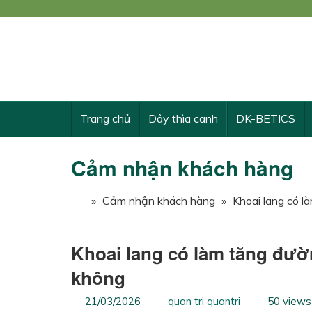
Công
KẾ 
Trang chủ
Dây thìa canh
DK-BETICS
Cảm nhận khách hàng
»
Cảm nhận khách hàng
»
Khoai lang có l
Khoai lang có làm tăng đườ
không
21/03/2026
quan tri quantri
50 views