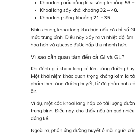
Khoai lang nấu bằng lò vi sóng: khoảng
53 –
Khoai lang sấy khô: khoảng
32 – 48.
Khoai lang sống: khoảng
21 – 35.
Nhìn chung, khoai lang khi chưa nấu có chỉ số GI
mức trung bình. Điều này xảy ra vì nhiệt độ làm 
hóa hơn và glucose được hấp thu nhanh hơn.
Vì sao cần quan tâm đến cả GI và GL?
Khi đánh giá khoai lang có làm tăng đường huyế
Một khái niệm khác quan trọng không kém là tải
phẩm làm tăng đường huyết, từ đó phản ánh cả
ăn.
Ví dụ, một cốc khoai lang hấp có tải lượng đườ
trung bình. Điều này cho thấy nếu ăn quá nhiều
đáng kể.
Ngoài ra, phản ứng đường huyết ở mỗi người cũ