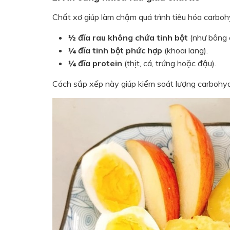
Chất xơ giúp làm chậm quá trình tiêu hóa carboh
½ đĩa rau không chứa tinh bột
(như bông c
¼ đĩa tinh bột phức hợp
(khoai lang).
¼ đĩa protein
(thịt, cá, trứng hoặc đậu).
Cách sắp xếp này giúp kiểm soát lượng carbohyd