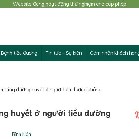
Website đang hoạt động thử nghiệm chờ cấp phép
 trình nghiên cứu khoa học cấp Bộ số 3548/QĐ-BYT
THỪA VÀ VƯỢT TRỘI TÁC DỤNG CỦA DÂY THÌA CANH
Bệnh tiểu đường
Tin tức – Sự kiện
Cảm nhận khách hàn
àm tăng đường huyết ở người tiểu đường không
ng huyết ở người tiểu đường
B
Bình luận