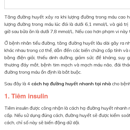
Tăng đường huyết xảy ra khi lượng đường trong máu cao hơ
lượng đường trong máu lúc đói là dưới 6,1 mmol/L và giá tr
giờ sau bữa ăn là dưới 7,8 mmol/L. Nếu cao hơn phạm vi này 
Ở bệnh nhân tiểu đường, tăng đường huyết lâu dài gây ra n
khác nhau trong cơ thể, dẫn đến các biến chứng cấp tính v
bằng điện giải, thiếu dinh dưỡng, giảm sức đề kháng, suy 
thương đáy mắt, bệnh tim mạch và mạch máu não, đái tháo
đường trong máu ổn định là bắt buộc.
Sau đây là 4
cách hạ đường huyết nhanh tại nhà
cho bệnh
1. Tiêm insulin
Tiêm insulin được công nhận là cách hạ đường huyết nhanh 
cấp. Nếu sử dụng đúng cách, đường huyết sẽ được kiểm soát
cách, chỉ số này sẽ biến động dữ dội.