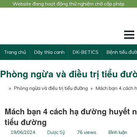
Website đang hoạt động thử nghiệm chờ cấp phép
Công trình nghiê
KẾ THỪA VÀ VƯ
Trang chủ
Dây thìa canh
DK-BETICS
Bệnh tiểu đư
Phòng ngừa và điều trị tiểu đư
»
Phòng ngừa và điều trị tiểu đường
»
Mách bạn 4 cách h
Mách bạn 4 cách hạ đường huyết n
tiểu đường
19/06/2024
Dược Sỹ
76 views
Bình luận