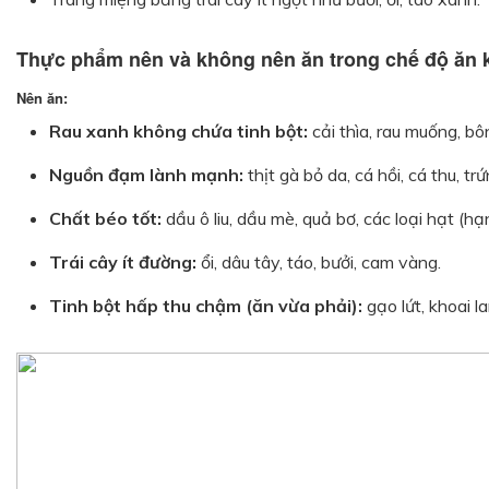
Thực phẩm nên và không nên ăn trong chế độ ăn k
Nên ăn:
Rau xanh không chứa tinh bột:
cải thìa, rau muống, bôn
Nguồn đạm lành mạnh:
thịt gà bỏ da, cá hồi, cá thu, tr
Chất béo tốt:
dầu ô liu, dầu mè, quả bơ, các loại hạt (hạ
Trái cây ít đường:
ổi, dâu tây, táo, bưởi, cam vàng.
Tinh bột hấp thu chậm (ăn vừa phải):
gạo lứt, khoai l