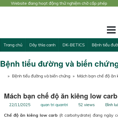
Website đang hoạt động thử nghiệm chờ cấp phép
Công trình nghiê
KẾ THỪA VÀ VƯ
Trang chủ
Dây thìa canh
DK-BETICS
Bệnh tiểu đư
Bệnh tiểu đường và biến chứn
»
Bệnh tiểu đường và biến chứng
»
Mách bạn chế độ ăn k
Mách bạn chế độ ăn kiêng low car
22/11/2025
quan tri quantri
52 views
Bình lu
Chế độ ăn kiêng low carb
(ít carbohydrate) đang ngày c