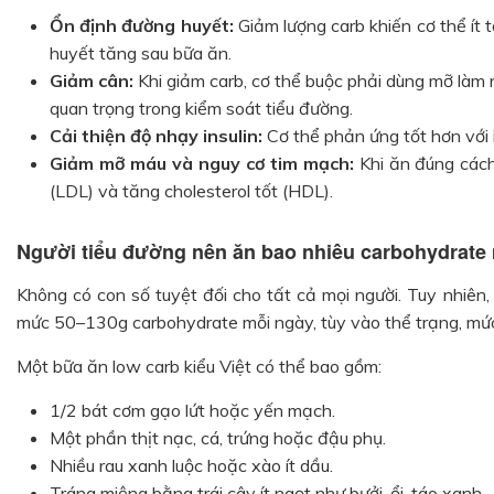
Ổn định đường huyết:
Giảm lượng carb khiến cơ thể ít 
huyết tăng sau bữa ăn.
Giảm cân:
Khi giảm carb, cơ thể buộc phải dùng mỡ làm 
quan trọng trong kiểm soát tiểu đường.
Cải thiện độ nhạy insulin:
Cơ thể phản ứng tốt hơn với i
Giảm mỡ máu và nguy cơ tim mạch:
Khi ăn đúng cách
(LDL) và tăng cholesterol tốt (HDL).
Người tiểu đường nên ăn bao nhiêu carbohydrate
Không có con số tuyệt đối cho tất cả mọi người. Tuy nhiên,
mức 50–130g carbohydrate mỗi ngày, tùy vào thể trạng, mức
Một bữa ăn low carb kiểu Việt có thể bao gồm:
1/2 bát cơm gạo lứt hoặc yến mạch.
Một phần thịt nạc, cá, trứng hoặc đậu phụ.
Nhiều rau xanh luộc hoặc xào ít dầu.
Tráng miệng bằng trái cây ít ngọt như bưởi, ổi, táo xanh.