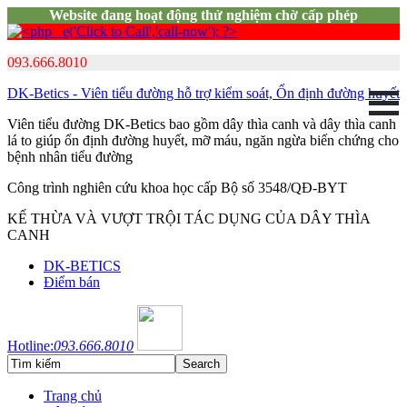
Website đang hoạt động thử nghiệm chờ cấp phép
093.666.8010
DK-Betics - Viên tiểu đường hỗ trợ kiểm soát, Ổn định đường huyết
Viên tiểu đường DK-Betics bao gồm dây thìa canh và dây thìa canh
lá to giúp ổn định đường huyết, mỡ máu, ngăn ngừa biến chứng cho
bệnh nhân tiểu đường
Công trình nghiên cứu khoa học cấp Bộ số 3548/QĐ-BYT
KẾ THỪA VÀ VƯỢT TRỘI TÁC DỤNG CỦA DÂY THÌA
CANH
DK-BETICS
Điểm bán
Hotline:
093.666.8010
Trang chủ