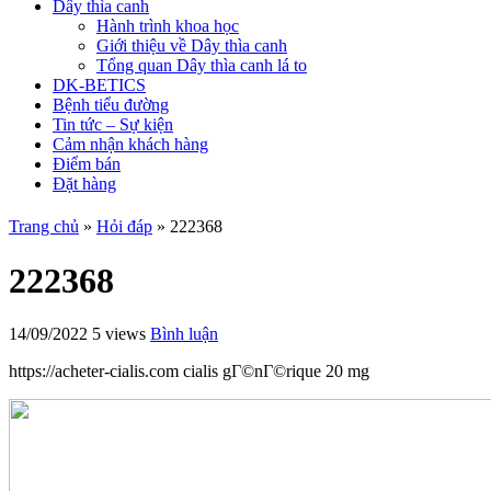
Dây thìa canh
Hành trình khoa học
Giới thiệu về Dây thìa canh
Tổng quan Dây thìa canh lá to
DK-BETICS
Bệnh tiểu đường
Tin tức – Sự kiện
Cảm nhận khách hàng
Điểm bán
Đặt hàng
Trang chủ
»
Hỏi đáp
»
222368
222368
14/09/2022
5 views
Bình luận
https://acheter-cialis.com cialis gГ©nГ©rique 20 mg