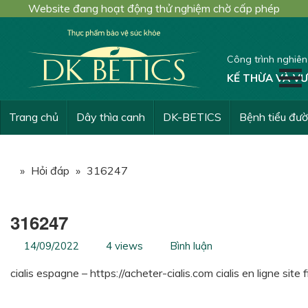
Website đang hoạt động thử nghiệm chờ cấp phép
Công trình nghiê
KẾ THỪA VÀ VƯ
Trang chủ
Dây thìa canh
DK-BETICS
Bệnh tiểu đư
»
Hỏi đáp
»
316247
316247
14/09/2022
4 views
Bình luận
cialis espagne – https://acheter-cialis.com cialis en ligne site f