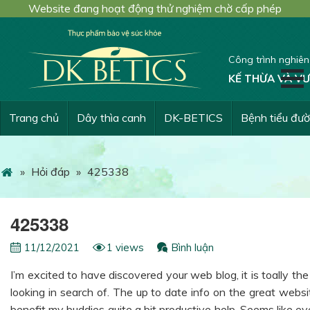
Website đang hoạt động thử nghiệm chờ cấp phép
Công trình nghiê
KẾ THỪA VÀ VƯ
Trang chủ
Dây thìa canh
DK-BETICS
Bệnh tiểu đư
»
Hỏi đáp
»
425338
425338
11/12/2021
1 views
Bình luận
I’m excited to have discovered your web blog, it is toally t
looking in search of. The up to date info on the great websit
benefit my buddies quite a bit productive help. Seems like ev