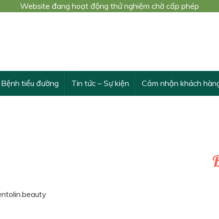
Website đang hoạt động thử nghiệm chờ cấp phép
 trình nghiên cứu khoa học cấp Bộ số 3548/QĐ-BYT
THỪA VÀ VƯỢT TRỘI TÁC DỤNG CỦA DÂY THÌA CANH
Bệnh tiểu đường
Tin tức – Sự kiện
Cảm nhận khách hàn
B
ventolin.beauty