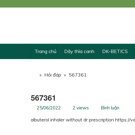
Công
KẾ 
Trang chủ
Dây thìa canh
DK-BETICS
»
Hỏi đáp
»
567361
567361
25/06/2022
2 views
Bình luận
albuterol inhaler without dr prescription https://