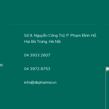
Số 9, Nguyễn Công Trứ, P. Phạm Đình Hổ,
Hai Bà Trưng, Hà Nội
04 3933 2607
ày
04 3972 8753
info@dkpharma.vn