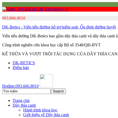
093.666.8010
DK-Betics - Viên tiểu đường hỗ trợ kiểm soát, Ổn định đường huyết
Viên tiểu đường DK-Betics bao gồm dây thìa canh và dây thìa canh 
Công trình nghiên cứu khoa học cấp Bộ số 3548/QĐ-BYT
KẾ THỪA VÀ VƯỢT TRỘI TÁC DỤNG CỦA DÂY THÌA CA
DK-BETICS
Điểm bán
Hotline:
093.666.8010
Trang chủ
Dây thìa canh
Hành trình khoa học
Giới thiệu về Dây thìa canh