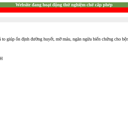
Website đang hoạt động thử nghiệm chờ cấp phép
lá to giúp ổn định đường huyết, mỡ máu, ngăn ngừa biến chứng cho bệ
NH