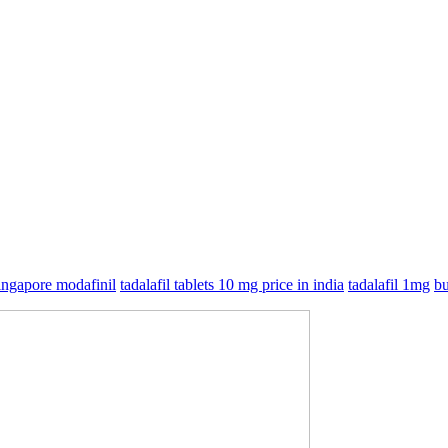
ingapore modafinil
tadalafil tablets 10 mg price in india
tadalafil 1mg
bu