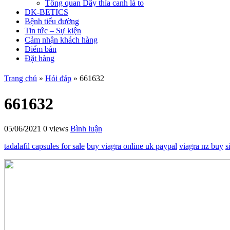
Tổng quan Dây thìa canh lá to
DK-BETICS
Bệnh tiểu đường
Tin tức – Sự kiện
Cảm nhận khách hàng
Điểm bán
Đặt hàng
Trang chủ
»
Hỏi đáp
»
661632
661632
05/06/2021
0 views
Bình luận
tadalafil capsules for sale
buy viagra online uk paypal
viagra nz buy
s