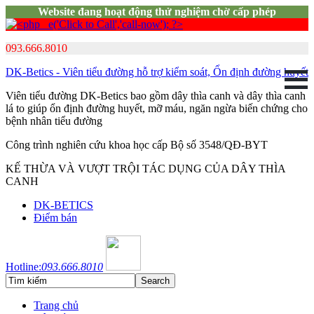
Website đang hoạt động thử nghiệm chờ cấp phép
093.666.8010
DK-Betics - Viên tiểu đường hỗ trợ kiểm soát, Ổn định đường huyết
Viên tiểu đường DK-Betics bao gồm dây thìa canh và dây thìa canh
lá to giúp ổn định đường huyết, mỡ máu, ngăn ngừa biến chứng cho
bệnh nhân tiểu đường
Công trình nghiên cứu khoa học cấp Bộ số 3548/QĐ-BYT
KẾ THỪA VÀ VƯỢT TRỘI TÁC DỤNG CỦA DÂY THÌA
CANH
DK-BETICS
Điểm bán
Hotline:
093.666.8010
Trang chủ