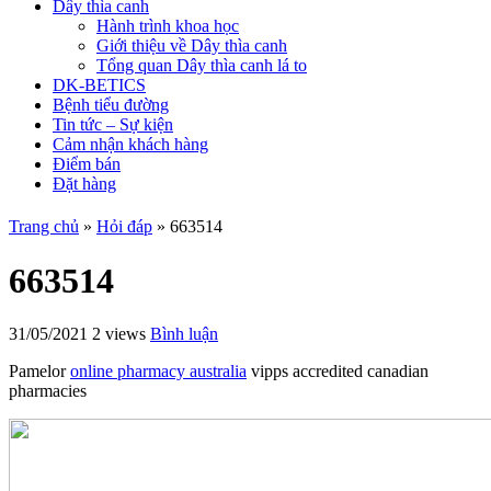
Dây thìa canh
Hành trình khoa học
Giới thiệu về Dây thìa canh
Tổng quan Dây thìa canh lá to
DK-BETICS
Bệnh tiểu đường
Tin tức – Sự kiện
Cảm nhận khách hàng
Điểm bán
Đặt hàng
Trang chủ
»
Hỏi đáp
»
663514
663514
31/05/2021
2 views
Bình luận
Pamelor
online pharmacy australia
vipps accredited canadian
pharmacies