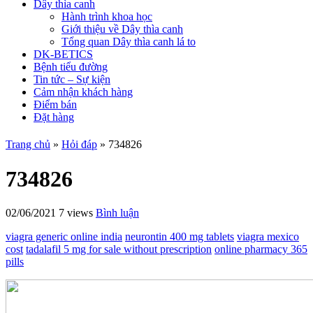
Dây thìa canh
Hành trình khoa học
Giới thiệu về Dây thìa canh
Tổng quan Dây thìa canh lá to
DK-BETICS
Bệnh tiểu đường
Tin tức – Sự kiện
Cảm nhận khách hàng
Điểm bán
Đặt hàng
Trang chủ
»
Hỏi đáp
»
734826
734826
02/06/2021
7 views
Bình luận
viagra generic online india
neurontin 400 mg tablets
viagra mexico
cost
tadalafil 5 mg for sale without prescription
online pharmacy 365
pills