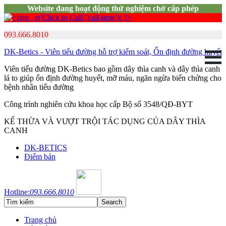
Website đang hoạt động thử nghiệm chờ cấp phép
093.666.8010
DK-Betics - Viên tiểu đường hỗ trợ kiểm soát, Ổn định đường huyết
Viên tiểu đường DK-Betics bao gồm dây thìa canh và dây thìa canh
lá to giúp ổn định đường huyết, mỡ máu, ngăn ngừa biến chứng cho
bệnh nhân tiểu đường
Công trình nghiên cứu khoa học cấp Bộ số 3548/QĐ-BYT
KẾ THỪA VÀ VƯỢT TRỘI TÁC DỤNG CỦA DÂY THÌA
CANH
DK-BETICS
Điểm bán
Hotline:
093.666.8010
Trang chủ