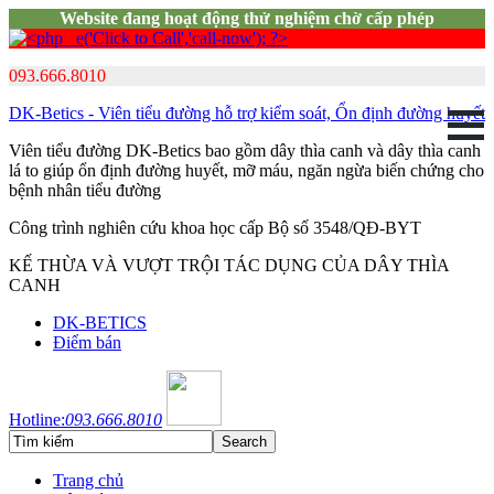
Website đang hoạt động thử nghiệm chờ cấp phép
093.666.8010
DK-Betics - Viên tiểu đường hỗ trợ kiểm soát, Ổn định đường huyết
Viên tiểu đường DK-Betics bao gồm dây thìa canh và dây thìa canh
lá to giúp ổn định đường huyết, mỡ máu, ngăn ngừa biến chứng cho
bệnh nhân tiểu đường
Công trình nghiên cứu khoa học cấp Bộ số 3548/QĐ-BYT
KẾ THỪA VÀ VƯỢT TRỘI TÁC DỤNG CỦA DÂY THÌA
CANH
DK-BETICS
Điểm bán
Hotline:
093.666.8010
Trang chủ