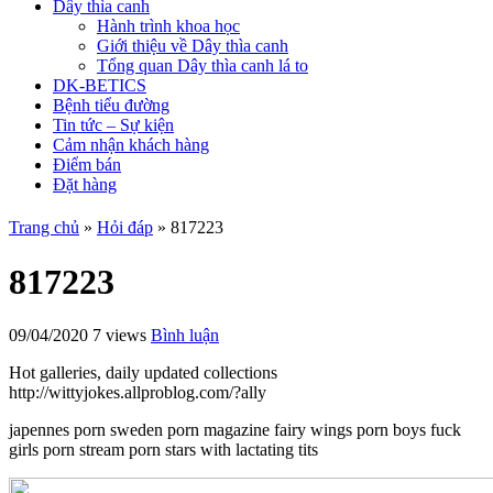
Dây thìa canh
Hành trình khoa học
Giới thiệu về Dây thìa canh
Tổng quan Dây thìa canh lá to
DK-BETICS
Bệnh tiểu đường
Tin tức – Sự kiện
Cảm nhận khách hàng
Điểm bán
Đặt hàng
Trang chủ
»
Hỏi đáp
»
817223
817223
09/04/2020
7 views
Bình luận
Hot galleries, daily updated collections
http://wittyjokes.allproblog.com/?ally
japennes porn sweden porn magazine fairy wings porn boys fuck
girls porn stream porn stars with lactating tits