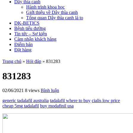
Dây thìa canh
Hành trình khoa học
Giới thiệu về Dây thìa canh
Tổng quan Dây thìa canh lá to
DK-BETICS
Bệnh tiểu đường
Tin tức – Sự kiện
Cảm nhận khách hàng
Điểm bán
Đặt hàng
Trang chủ
»
Hỏi đáp
»
831283
831283
02/06/2021
8 views
Bình luận
generic tadalafil australia
tadalafil where to buy
cialis low price
cheap 5mg tadalafil
buy modafinil usa