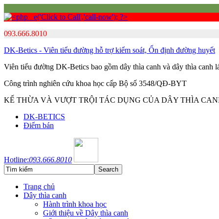
093.666.8010
DK-Betics - Viên tiểu đường hỗ trợ kiểm soát, Ổn định đường huyết
Viên tiểu đường DK-Betics bao gồm dây thìa canh và dây thìa canh 
Công trình nghiên cứu khoa học cấp Bộ số 3548/QĐ-BYT
KẾ THỪA VÀ VƯỢT TRỘI TÁC DỤNG CỦA DÂY THÌA CA
DK-BETICS
Điểm bán
Hotline:
093.666.8010
Trang chủ
Dây thìa canh
Hành trình khoa học
Giới thiệu về Dây thìa canh