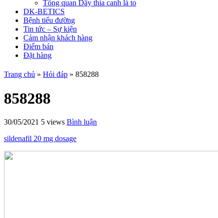
Tổng quan Dây thìa canh lá to
DK-BETICS
Bệnh tiểu đường
Tin tức – Sự kiện
Cảm nhận khách hàng
Điểm bán
Đặt hàng
Trang chủ
»
Hỏi đáp
»
858288
858288
30/05/2021
5 views
Bình luận
sildenafil 20 mg dosage