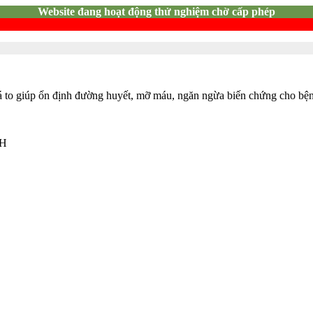
Website đang hoạt động thử nghiệm chờ cấp phép
lá to giúp ổn định đường huyết, mỡ máu, ngăn ngừa biến chứng cho bệ
NH