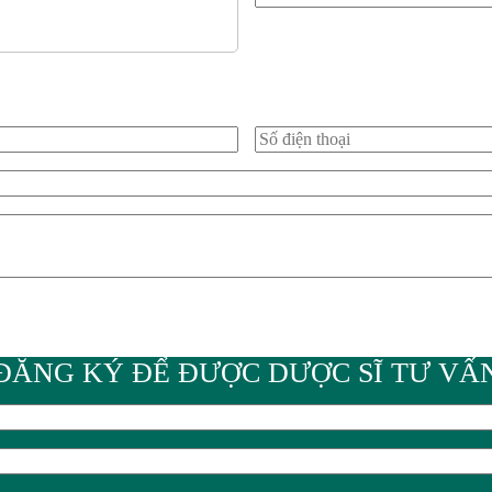
ĐĂNG KÝ ĐỂ ĐƯỢC DƯỢC SĨ TƯ VẤ