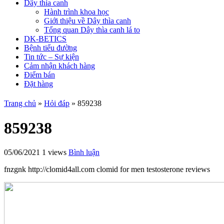
Dây thìa canh
Hành trình khoa học
Giới thiệu về Dây thìa canh
Tổng quan Dây thìa canh lá to
DK-BETICS
Bệnh tiểu đường
Tin tức – Sự kiện
Cảm nhận khách hàng
Điểm bán
Đặt hàng
Trang chủ
»
Hỏi đáp
»
859238
859238
05/06/2021
1 views
Bình luận
fnzgnk http://clomid4all.com clomid for men testosterone reviews