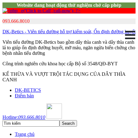
Website đang hoạt động thử nghiệm chờ cấp phép
093.666.8010
DK-Betics - Viên tiểu đường hỗ trợ kiểm soát, Ổn định đường huyết
Viên tiểu đường DK-Betics bao gồm dây thìa canh và dây thìa canh
lá to giúp ổn định đường huyết, mỡ máu, ngăn ngừa biến chứng cho
bệnh nhân tiểu đường
Công trình nghiên cứu khoa học cấp Bộ số 3548/QĐ-BYT
KẾ THỪA VÀ VƯỢT TRỘI TÁC DỤNG CỦA DÂY THÌA
CANH
DK-BETICS
Điểm bán
Hotline:
093.666.8010
Trang chủ