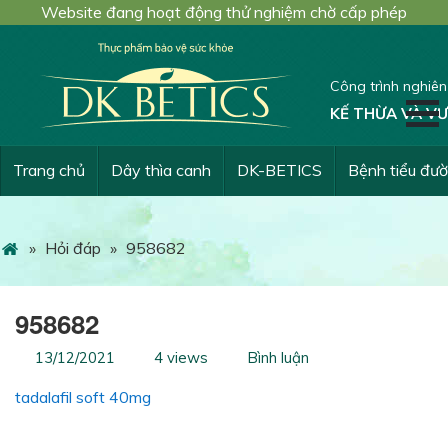
Website đang hoạt động thử nghiệm chờ cấp phép
Công trình nghiê
KẾ THỪA VÀ VƯ
Trang chủ
Dây thìa canh
DK-BETICS
Bệnh tiểu đư
»
Hỏi đáp
»
958682
958682
13/12/2021
4 views
Bình luận
tadalafil soft 40mg