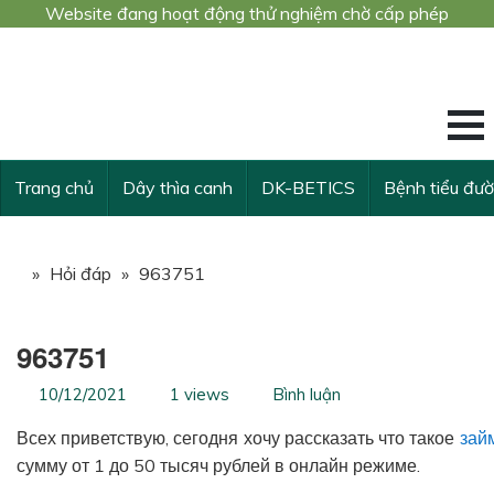
Website đang hoạt động thử nghiệm chờ cấp phép
Công trình nghiê
KẾ THỪA VÀ VƯ
Trang chủ
Dây thìa canh
DK-BETICS
Bệnh tiểu đư
»
Hỏi đáp
»
963751
963751
10/12/2021
1 views
Bình luận
Всех приветствую, сегодня хочу рассказать что такое
зай
сумму от 1 до 50 тысяч рублей в онлайн режиме.