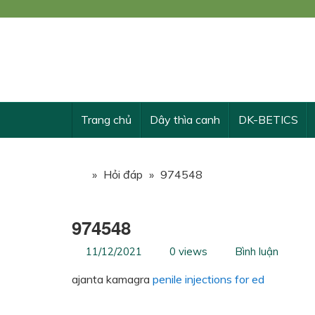
Công
KẾ 
Trang chủ
Dây thìa canh
DK-BETICS
»
Hỏi đáp
»
974548
974548
11/12/2021
0 views
Bình luận
ajanta kamagra
penile injections for ed