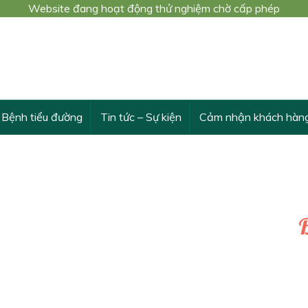
Website đang hoạt động thử nghiệm chờ cấp phép
 trình nghiên cứu khoa học cấp Bộ số 3548/QĐ-BYT
THỪA VÀ VƯỢT TRỘI TÁC DỤNG CỦA DÂY THÌA CANH
Bệnh tiểu đường
Tin tức – Sự kiện
Cảm nhận khách hàn
B