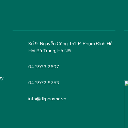
Số 9, Nguyễn Công Trứ, P. Phạm Đình Hổ,
Hai Bà Trưng, Hà Nội
04 3933 2607
ày
04 3972 8753
info@dkpharma.vn