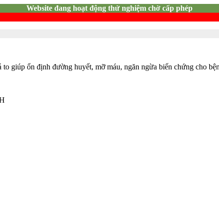
Website đang hoạt động thử nghiệm chờ cấp phép
lá to giúp ổn định đường huyết, mỡ máu, ngăn ngừa biến chứng cho bệ
NH