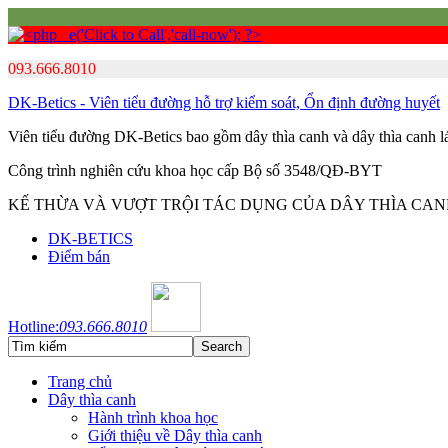
093.666.8010
DK-Betics - Viên tiểu đường hỗ trợ kiểm soát, Ổn định đường huyết
Viên tiểu đường DK-Betics bao gồm dây thìa canh và dây thìa canh 
Công trình nghiên cứu khoa học cấp Bộ số 3548/QĐ-BYT
KẾ THỪA VÀ VƯỢT TRỘI TÁC DỤNG CỦA DÂY THÌA CA
DK-BETICS
Điểm bán
Hotline:
093.666.8010
Trang chủ
Dây thìa canh
Hành trình khoa học
Giới thiệu về Dây thìa canh