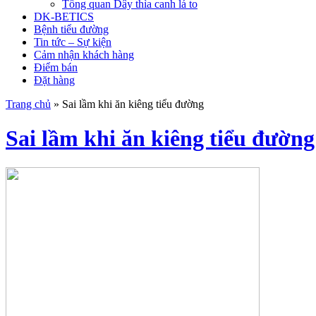
Tổng quan Dây thìa canh lá to
DK-BETICS
Bệnh tiểu đường
Tin tức – Sự kiện
Cảm nhận khách hàng
Điểm bán
Đặt hàng
Trang chủ
»
Sai lầm khi ăn kiêng tiểu đường
Sai lầm khi ăn kiêng tiểu đường