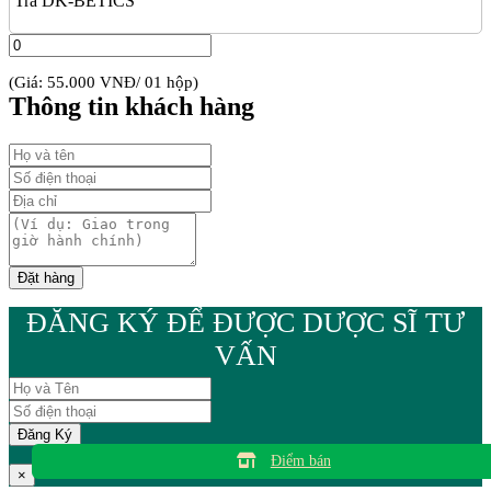
Trà DK-BETICS
(Giá: 55.000 VNĐ/ 01 hộp)
Thông tin khách hàng
ĐĂNG KÝ ĐỂ ĐƯỢC DƯỢC SĨ TƯ
VẤN
Điểm bán
×