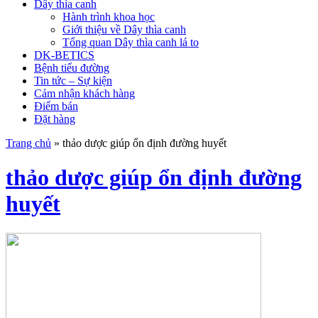
Dây thìa canh
Hành trình khoa học
Giới thiệu về Dây thìa canh
Tổng quan Dây thìa canh lá to
DK-BETICS
Bệnh tiểu đường
Tin tức – Sự kiện
Cảm nhận khách hàng
Điểm bán
Đặt hàng
Trang chủ
»
thảo dược giúp ổn định đường huyết
thảo dược giúp ổn định đường
huyết