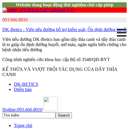
Website đang hoạt động thử nghiệm chờ cấp phép
093.666.8010
DK-Betics - Viên tiểu đường hỗ trợ kiểm soát, Ổn định đường huyết
Viên tiểu đường DK-Betics bao gồm dây thìa canh và dây thìa canh
lá to giúp ổn định đường huyết, mỡ máu, ngăn ngừa biến chứng cho
bệnh nhân tiểu đường
Công trình nghiên cứu khoa học cấp Bộ số 3548/QĐ-BYT
KẾ THỪA VÀ VƯỢT TRỘI TÁC DỤNG CỦA DÂY THÌA
CANH
DK-BETICS
Điểm bán
Hotline:
093.666.8010
Trang chủ