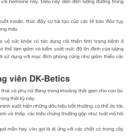
n với hormone này. Điều này dẫn đến lượng đường trong
uất insulin, thúc đẩy sự tái tạo của các tế bào đảo tụy
rong máu.
 vệ sức khỏe có tác dụng cải thiện tình trạng bệnh ở
ó thể làm giảm và kiểm soát mức độ ổn định của lượng
 sử dụng với mục đích phòng cũng như giảm thiểu các
ng viên DK-Betics
 thai và phụ nữ đang trong khoảng thời gian cho con bú.
ong thời kỳ này.
mình xuất hiện những dấu hiệu bất thường, có thể do tác
h và thấp, các triệu chứng thường gặp như: toát mồ hôi
quá mẫn hay còn gọi là dị ứng với các chất có trong cây