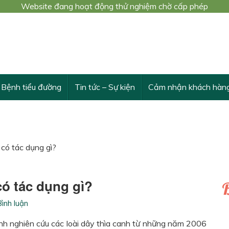
Website đang hoạt động thử nghiệm chờ cấp phép
 trình nghiên cứu khoa học cấp Bộ số 3548/QĐ-BYT
THỪA VÀ VƯỢT TRỘI TÁC DỤNG CỦA DÂY THÌA CANH
Bệnh tiểu đường
Tin tức – Sự kiện
Cảm nhận khách hàn
có tác dụng gì?
có tác dụng gì?
B
ình luận
ình nghiên cứu các loài dây thìa canh từ những năm 2006