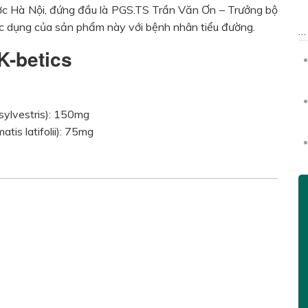
ợc Hà Nội, đứng đầu là PGS.TS Trần Văn Ơn – Trưởng bộ
ác dụng của sản phẩm này với bệnh nhân tiểu đường.
K-betics
ylvestris): 150mg
is latifolii): 75mg