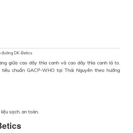
ểu đường DK-Betics
àng giữa cao dây thìa canh và cao dây thìa canh lá to.
o tiêu chuẩn GACP-WHO tại Thái Nguyên theo hướng
iệu sạch, an toàn.
Betics