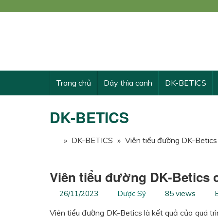
Công
KẾ 
Trang chủ
Dây thìa canh
DK-BETICS
DK-BETICS
»
DK-BETICS
»
Viên tiểu đường DK-Betics 
Viên tiểu đường DK-Betics 
26/11/2023
Dược Sỹ
85 views
B
Viên tiểu đường DK-Betics là kết quả của quá tr