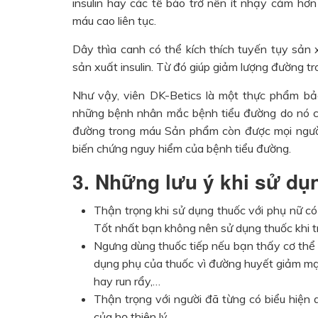
insulin hay các tế bào trở nên ít nhạy cảm hơ
máu cao liên tục.
Dây thìa canh có thể kích thích tuyến tụy sản x
sản xuất insulin. Từ đó giúp giảm lượng đường t
Như vậy, viên DK-Betics là một thực phẩm bảo
những bệnh nhân mắc bệnh tiểu đường do nó c
đường trong máu Sản phẩm còn được mọi người
biến chứng nguy hiểm của bệnh tiểu đường.
3. Những lưu ý khi sử dụ
Thận trọng khi sử dụng thuốc với phụ nữ có
Tốt nhất bạn không nên sử dụng thuốc khi tr
Ngưng dùng thuốc tiếp nếu bạn thấy cơ thể 
dụng phụ của thuốc vì đường huyết giảm mạn
hay run rẩy,…
Thận trọng với người đã từng có biểu hiện 
của họ thiên lý.