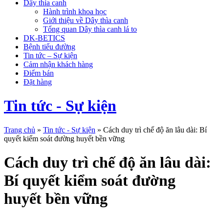
Dây thìa canh
Hành trình khoa học
Giới thiệu về Dây thìa canh
Tổng quan Dây thìa canh lá to
DK-BETICS
Bệnh tiểu đường
Tin tức – Sự kiện
Cảm nhận khách hàng
Điểm bán
Đặt hàng
Tin tức - Sự kiện
Trang chủ
»
Tin tức - Sự kiện
»
Cách duy trì chế độ ăn lâu dài: Bí
quyết kiểm soát đường huyết bền vững
Cách duy trì chế độ ăn lâu dài:
Bí quyết kiểm soát đường
huyết bền vững