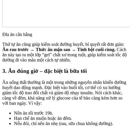
Đĩa ăn cân bằng
Thứ tự ăn cũng giúp kiểm soát đường huyết, bí quyết rất đơn giản:
Ăn rau trước → Thức ăn mặn sau → Tinh bột cuối cùng.
Cách
ăn này tạo ra một lớp “gel” chất xơ trong ruột, giúp kiểm soát tốc độ
đường đi vào máu một cách tự nhiên.
3. Ăn đúng giờ – đặc biệt là bữa tối
Ăn uống thất thường là một trong những nguyên nhân khiến đường
huyết dao động mạnh. Đặc biệt vào buổi tối, cơ thể có xu hướng
giảm tốc độ trao đổi chất và giảm độ nhạy insulin. Nói cách khác,
càng về đêm, khả năng xử lý glucose của tế bào càng kém hơn so
với ban ngày. Vì vậy:
Nên ăn tối trước 19h.
Hạn chế ăn muộn hoặc ăn đêm.
Nếu đói, chỉ nên ăn nhẹ (rau, sữa chua không đường).