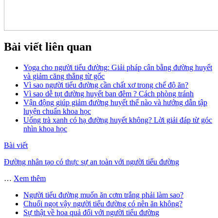
Bài viết liên quan
Yoga cho người tiểu đường: Giải pháp cân bằng đường huyết
và giảm căng thẳng từ gốc
Vì sao người tiểu đường cần chất xơ trong chế độ ăn?
Vì sao dễ tụt đường huyết ban đêm ? Cách phòng tránh
Vận động giúp giảm đường huyết thế nào và hướng dẫn tập
luyện chuẩn khoa học
Uống trà xanh có hạ đường huyết không? Lời giải đáp từ góc
nhìn khoa học
Bài viết
Đường nhân tạo có thực sự an toàn với người tiểu đường
…
Xem thêm
Người tiểu đường muốn ăn cơm trắng phải làm sao?
Chuối ngọt vậy người tiểu đường có nên ăn không?
Sự thật về hoa quả đối với người tiểu đường