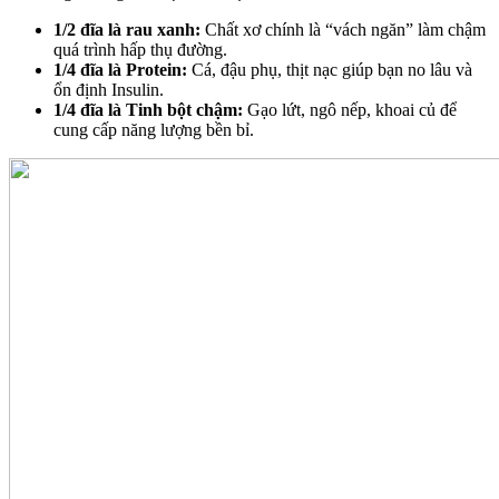
1/2 đĩa là rau xanh:
Chất xơ chính là “vách ngăn” làm chậm
quá trình hấp thụ đường.
1/4 đĩa là Protein:
Cá, đậu phụ, thịt nạc giúp bạn no lâu và
ổn định Insulin.
1/4 đĩa là Tinh bột chậm:
Gạo lứt, ngô nếp, khoai củ để
cung cấp năng lượng bền bỉ.