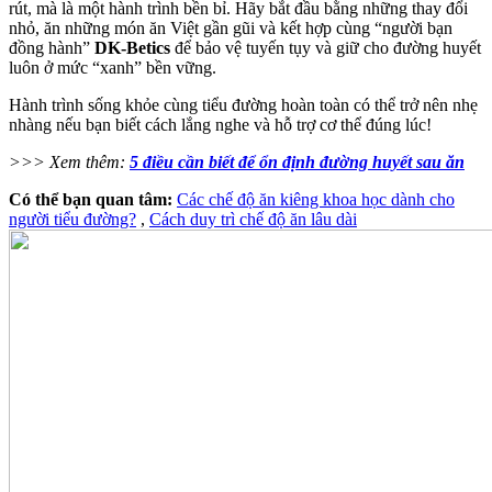
rút, mà là một hành trình bền bỉ. Hãy bắt đầu bằng những thay đổi
nhỏ, ăn những món ăn Việt gần gũi và kết hợp cùng “người bạn
đồng hành”
DK-Betics
để bảo vệ tuyến tụy và giữ cho đường huyết
luôn ở mức “xanh” bền vững.
Hành trình sống khỏe cùng tiểu đường hoàn toàn có thể trở nên nhẹ
nhàng nếu bạn biết cách lắng nghe và hỗ trợ cơ thể đúng lúc!
>>> Xem thêm:
5 điều cần biết để ổn định đường huyết sau ăn
Có thể bạn quan tâm:
Các chế độ ăn kiêng khoa học dành cho
người tiểu đường?
,
Cách duy trì chế độ ăn lâu dài