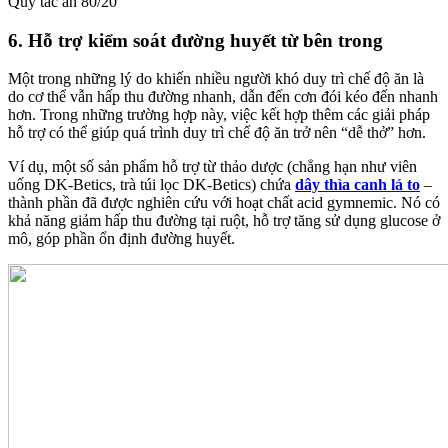
Quy tắc ăn 80/20
6. Hỗ trợ kiểm soát đường huyết từ bên trong
Một trong những lý do khiến nhiều người khó duy trì chế độ ăn là
do cơ thể vẫn hấp thu đường nhanh, dẫn đến cơn đói kéo đến nhanh
hơn. Trong những trường hợp này, việc kết hợp thêm các giải pháp
hỗ trợ có thể giúp quá trình duy trì chế độ ăn trở nên “dễ thở” hơn.
Ví dụ, một số sản phẩm hỗ trợ từ thảo dược (chẳng hạn như viên
uống DK-Betics, trà túi lọc DK-Betics) chứa
dây thìa canh lá to
–
thành phần đã được nghiên cứu với hoạt chất acid gymnemic. Nó có
khả năng giảm hấp thu đường tại ruột, hỗ trợ tăng sử dụng glucose ở
mô, góp phần ổn định đường huyết.