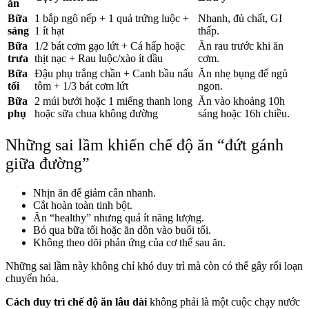
ăn
Bữa
1 bắp ngô nếp + 1 quả trứng luộc +
Nhanh, đủ chất, GI
sáng
1 ít hạt
thấp.
Bữa
1/2 bát cơm gạo lứt + Cá hấp hoặc
Ăn rau trước khi ăn
trưa
thịt nạc + Rau luộc/xào ít dầu
cơm.
Bữa
Đậu phụ trắng chần + Canh bầu nấu
Ăn nhẹ bụng để ngủ
tối
tôm + 1/3 bát cơm lứt
ngon.
Bữa
2 múi bưởi hoặc 1 miếng thanh long
Ăn vào khoảng 10h
phụ
hoặc sữa chua không đường
sáng hoặc 16h chiều.
Những sai lầm khiến chế độ ăn “đứt gánh
giữa đường”
Nhịn ăn để giảm cân nhanh.
Cắt hoàn toàn tinh bột.
Ăn “healthy” nhưng quá ít năng lượng.
Bỏ qua bữa tối hoặc ăn dồn vào buổi tối.
Không theo dõi phản ứng của cơ thể sau ăn.
Những sai lầm này không chỉ khó duy trì mà còn có thể gây rối loạn
chuyển hóa.
Cách duy trì chế độ ăn lâu dài
không phải là một cuộc chạy nước