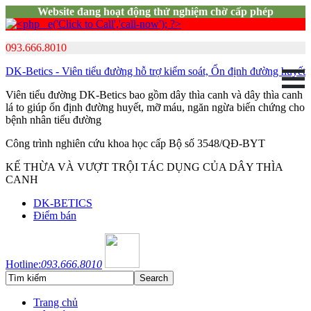
Website đang hoạt động thử nghiệm chờ cấp phép
093.666.8010
DK-Betics - Viên tiểu đường hỗ trợ kiểm soát, Ổn định đường huyết
Viên tiểu đường DK-Betics bao gồm dây thìa canh và dây thìa canh
lá to giúp ổn định đường huyết, mỡ máu, ngăn ngừa biến chứng cho
bệnh nhân tiểu đường
Công trình nghiên cứu khoa học cấp Bộ số 3548/QĐ-BYT
KẾ THỪA VÀ VƯỢT TRỘI TÁC DỤNG CỦA DÂY THÌA
CANH
DK-BETICS
Điểm bán
Hotline:
093.666.8010
Trang chủ