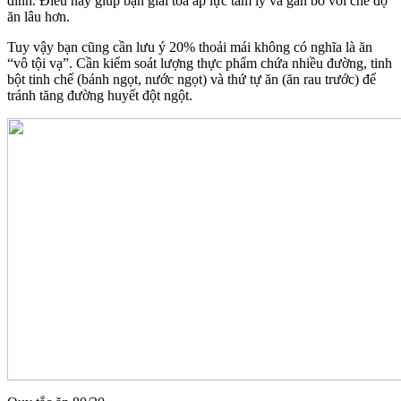
đình. Điều này giúp bạn giải tỏa áp lực tâm lý và gắn bó với chế độ
ăn lâu hơn.
Tuy vậy bạn cũng cần lưu ý 20% thoải mái không có nghĩa là ăn
“vô tội vạ”. Cần kiểm soát lượng thực phẩm chứa nhiều đường, tinh
bột tinh chế (bánh ngọt, nước ngọt) và thứ tự ăn (ăn rau trước) để
tránh tăng đường huyết đột ngột.