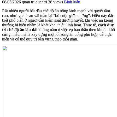
08/05/2026
quan tri quantri
38 views
Bình luận
Rất nhiều người bắt đầu chế độ ăn uống lành mạnh với quyết tâm
cao, nhưng chỉ sau vài tuần lại “bỏ cuộc giữa chừng”. Điều này đặc
biệt phổ biến ở người cần kiểm soát đường huyết, khi việc ăn kiêng
thường bị hiểu nhầm là khắt khe, thiếu linh hoạt. Thực tế,
cách duy
trì chế độ ăn lâu dài
không nằm ở việc ép bản thân theo khuôn khổ
cứng nhắc, mà là xây dựng một lối sống ăn uống phù hợp, dễ thực
hiện và có thể duy trì bền vững theo thời gian.