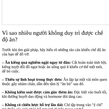
Vì sao nhiều người không duy trì được chế
độ ăn?
Trước khi tìm giải pháp, hãy hiểu rõ những rào cản khiến chế độ ăn
của bạn dễ đổ vỡ:
– Ăn kiêng quá nghiêm ngặt ngay từ đầu:
Cắt hoàn toàn tinh bột,
kiêng tuyệt đối đồ ngọt hoặc ăn uống quá ít khiến cơ thể mệt mỏi,
dễ bỏ cuộc.
– Thiếu sự linh hoạt trong thực đơn:
Ăn lặp lại một vài món quen
thuộc gây nhàm chán, dẫn đến tâm lý “ăn bù” sau đó.
– Không kiểm soát được cảm giác thèm ăn:
Đặc biệt vào buổi tối,
khi đường huyết dao động và hormone đói tăng cao.
– Không có chiến lược hỗ trợ lâu dài:
Chỉ tập trung vào “ý chí”