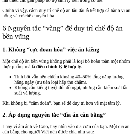
mà thiếu các giải pháp hỗ trợ sinh lý bên trong cơ thể.
Chính vì vậy, cách duy trì chế độ ăn lâu dài là kết hợp cả hành vi ăn
uống và cơ chế chuyển hóa.
6 Nguyên tắc “vàng” để duy trì chế độ ăn
bền vững
1. Không “cực đoan hóa” việc ăn kiêng
Một chế độ ăn bền vững không phải là loại bỏ hoàn toàn một nhóm
thực phẩm, mà là
điều chỉnh tỷ lệ hợp lý
.
Tinh bột vẫn nên chiếm khoảng 40–50% tổng năng lượng
hằng ngày (ưu tiên loại hấp thu chậm).
Không cần kiêng tuyệt đối đồ ngọt, nhưng cần kiểm soát tần
suất và lượng.
Khi không bị “cấm đoán”, bạn sẽ dễ duy trì hơn về mặt tâm lý.
2. Áp dụng nguyên tắc “đĩa ăn cân bằng”
Thay vì ám ảnh về Calo, hãy nhìn vào đĩa cơm của bạn. Một đĩa ăn
cân bằng cho người Việt nên được chia như sau: