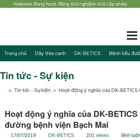
Website đang hoạt động thử nghiệm chờ cấp phép
Công trình nghiê
KẾ THỪA VÀ VƯ
Trang chủ
Dây thìa canh
DK-BETICS
Bệnh tiểu đư
Tin tức - Sự kiện
»
Tin tức - Sự kiện
»
Hoạt động ý nghĩa của DK-BETICS tạ
Hoạt động ý nghĩa của DK-BETICS tạ
đường bệnh viện Bạch Mai
17/07/2019
DK-BETICS
201 views
Bình luậ