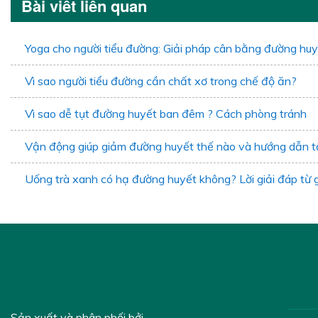
Bài viết liên quan
Yoga cho người tiểu đường: Giải pháp cân bằng đường hu
Vì sao người tiểu đường cần chất xơ trong chế độ ăn?
Vì sao dễ tụt đường huyết ban đêm ? Cách phòng tránh
Vận động giúp giảm đường huyết thế nào và hướng dẫn t
Uống trà xanh có hạ đường huyết không? Lời giải đáp từ 
Sản xuất và phân phối bởi