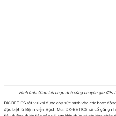
Hình ảnh: Giao lưu chụp ảnh cùng chuyên gia đến t
DK-BETICS rất vui khi được góp sức mình vào các hoạt động 
đặc biệt là Bệnh viện Bạch Mai. DK-BETICS sẽ cố gắng n
tiểu đường được tiếp cận với các kiến thức và phương pháp đi