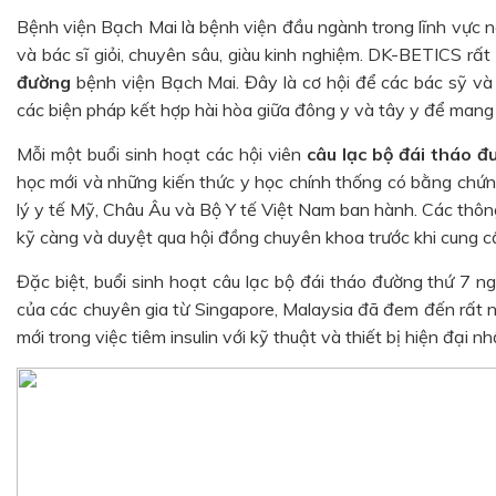
Bệnh viện Bạch Mai là bệnh viện đầu ngành trong lĩnh vực nộ
và bác sĩ giỏi, chuyên sâu, giàu kinh nghiệm. DK-BETICS rấ
đường
bệnh viện Bạch Mai. Đây là cơ hội để các bác sỹ và d
các biện pháp kết hợp hài hòa giữa đông y và tây y để mang l
Mỗi một buổi sinh hoạt các hội viên
câu lạc bộ đái tháo đ
học mới và những kiến thức y học chính thống có bằng chứn
lý y tế Mỹ, Châu Âu và Bộ Y tế Việt Nam ban hành. Các thôn
kỹ càng và duyệt qua hội đồng chuyên khoa trước khi cung 
Đặc biệt, buổi sinh hoạt câu lạc bộ đái tháo đường thứ 7
của các chuyên gia từ Singapore, Malaysia đã đem đến rất n
mới trong việc tiêm insulin với kỹ thuật và thiết bị hiện đại nh