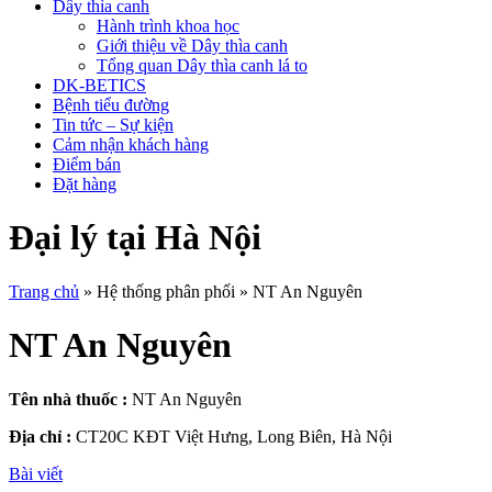
Dây thìa canh
Hành trình khoa học
Giới thiệu về Dây thìa canh
Tổng quan Dây thìa canh lá to
DK-BETICS
Bệnh tiểu đường
Tin tức – Sự kiện
Cảm nhận khách hàng
Điểm bán
Đặt hàng
Đại lý tại Hà Nội
Trang chủ
»
Hệ thống phân phối
»
NT An Nguyên
NT An Nguyên
Tên nhà thuốc :
NT An Nguyên
Địa chỉ :
CT20C KĐT Việt Hưng, Long Biên, Hà Nội
Bài viết