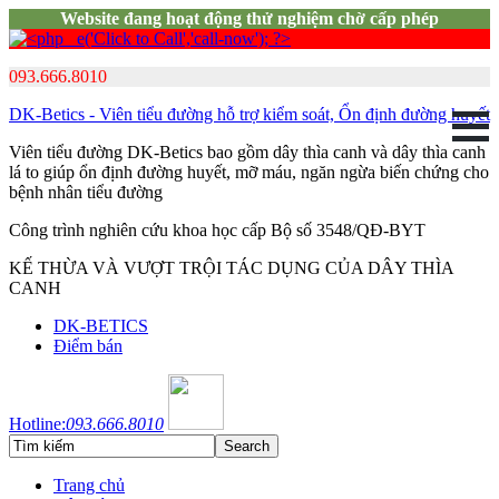
Website đang hoạt động thử nghiệm chờ cấp phép
093.666.8010
DK-Betics - Viên tiểu đường hỗ trợ kiểm soát, Ổn định đường huyết
Viên tiểu đường DK-Betics bao gồm dây thìa canh và dây thìa canh
lá to giúp ổn định đường huyết, mỡ máu, ngăn ngừa biến chứng cho
bệnh nhân tiểu đường
Công trình nghiên cứu khoa học cấp Bộ số 3548/QĐ-BYT
KẾ THỪA VÀ VƯỢT TRỘI TÁC DỤNG CỦA DÂY THÌA
CANH
DK-BETICS
Điểm bán
Hotline:
093.666.8010
Trang chủ