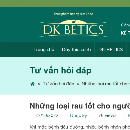
Công
KẾ 
Trang chủ
Dây thìa canh
DK-BETICS
Tư vấn hỏi đáp
»
Tư vấn hỏi đáp
»
Những loại rau tốt cho
Những loại rau tốt cho ngư
27/10/2022
Dược Sỹ
76 views
B
Khi mắc bệnh tiểu đường, nhiều bệnh nhân phả