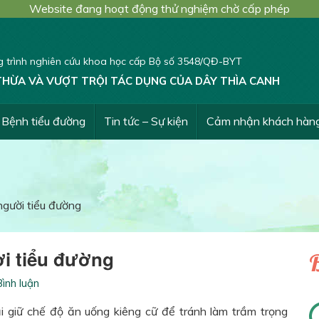
Website đang hoạt động thử nghiệm chờ cấp phép
 trình nghiên cứu khoa học cấp Bộ số 3548/QĐ-BYT
THỪA VÀ VƯỢT TRỘI TÁC DỤNG CỦA DÂY THÌA CANH
Bệnh tiểu đường
Tin tức – Sự kiện
Cảm nhận khách hàn
 người tiểu đường
ời tiểu đường
B
ình luận
i giữ chế độ ăn uống kiêng cữ để tránh làm trầm trọng