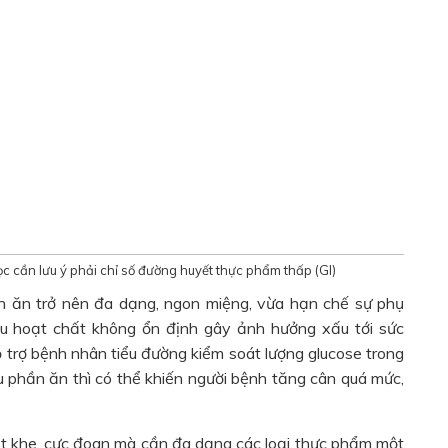
ọc cần lưu ý phải chỉ số đường huyết thực phẩm thấp (GI)
ón ăn trở nên đa dạng, ngon miệng, vừa hạn chế sự phụ
ều hoạt chất không ổn định gây ảnh hưởng xấu tới sức
ỗ trợ bệnh nhân tiểu đường kiểm soát lượng glucose trong
ẩu phần ăn thì có thể khiến người bệnh tăng cân quá mức,
ắt khe, cực đoan mà cần đa dạng các loại thực phẩm một