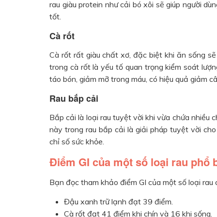
rau giàu protein như cải bó xôi sẽ giúp người d
tốt.
Cà rốt
Cà rốt rất giàu chất xơ, đặc biệt khi ăn sống s
trong cà rốt là yếu tố quan trọng kiểm soát lượ
táo bón, giảm mỡ trong máu, có hiệu quả giảm câ
Rau bắp cải
Bắp cải là loại rau tuyệt vời khi vừa chứa nhiều 
này trong rau bắp cải là giải pháp tuyệt vời c
chỉ số sức khỏe.
Điểm GI của một số loại rau phổ 
Bạn đọc tham khảo điểm GI của một số loại rau 
Đậu xanh trữ lạnh đạt 39 điểm.
Cà rốt đạt 41 điểm khi chín và 16 khi sống.