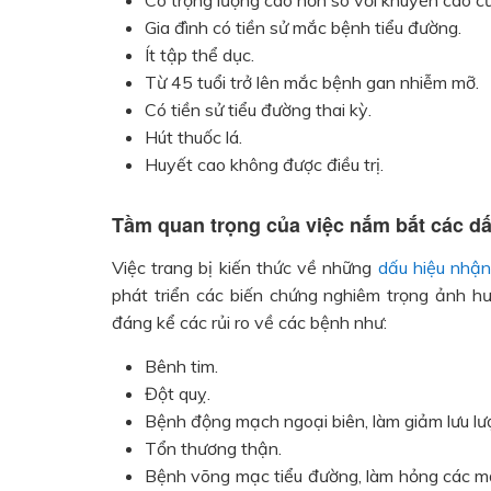
Có trọng lượng cao hơn so với khuyến cáo củ
Gia đình có tiền sử mắc bệnh tiểu đường.
Ít tập thể dục.
Từ 45 tuổi trở lên mắc bệnh gan nhiễm mỡ.
Có tiền sử tiểu đường thai kỳ.
Hút thuốc lá.
Huyết cao không được điều trị.
Tầm quan trọng của việc nắm bắt các dấ
Việc trang bị kiến thức về những
dấu hiệu nhận
phát triển các biến chứng nghiêm trọng ảnh h
đáng kể các rủi ro về các bệnh như:
Bênh tim.
Đột quỵ.
Bệnh động mạch ngoại biên, làm giảm lưu l
Tổn thương thận.
Bệnh võng mạc tiểu đường, làm hỏng các m