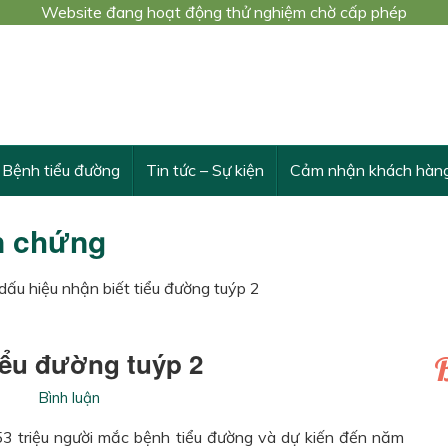
Website đang hoạt động thử nghiệm chờ cấp phép
 trình nghiên cứu khoa học cấp Bộ số 3548/QĐ-BYT
THỪA VÀ VƯỢT TRỘI TÁC DỤNG CỦA DÂY THÌA CANH
Bệnh tiểu đường
Tin tức – Sự kiện
Cảm nhận khách hàn
n chứng
ấu hiệu nhận biết tiểu đường tuýp 2
iểu đường tuýp 2
B
Bình luận
3 triệu người mắc bệnh tiểu đường và dự kiến đến năm