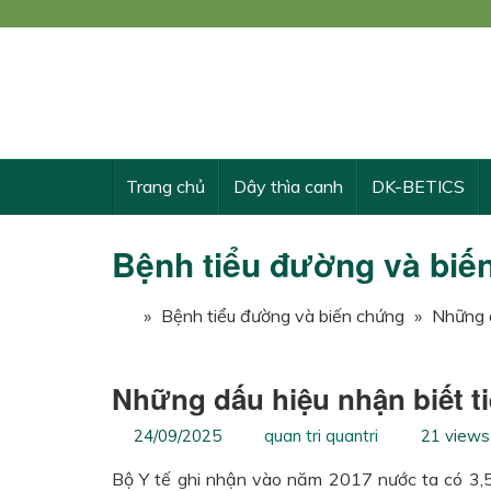
Công
KẾ 
Trang chủ
Dây thìa canh
DK-BETICS
Bệnh tiểu đường và biế
»
Bệnh tiểu đường và biến chứng
»
Những d
Những dấu hiệu nhận biết t
24/09/2025
quan tri quantri
21 views
Bộ Y tế ghi nhận vào năm 2017 nước ta có 3,5