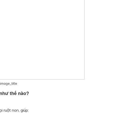
image_title
g như thế nào?
 ruột non, giúp: