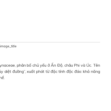
image_title
cynaceae, phân bố chủ yếu ở Ấn Độ, châu Phi và Úc. Tên
hủy diệt đường”, xuất phát từ đặc tính độc đáo: khả năng
hể.