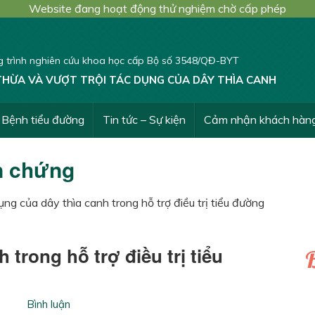
Website đang hoạt động thử nghiệm chờ cấp phép
 trình nghiên cứu khoa học cấp Bộ số 3548/QĐ-BYT
THỪA VÀ VƯỢT TRỘI TÁC DỤNG CỦA DÂY THÌA CANH
Bệnh tiểu đường
Tin tức – Sự kiện
Cảm nhận khách hàn
n chứng
ng của dây thìa canh trong hỗ trợ điều trị tiểu đường
trong hỗ trợ điều trị tiểu
B
Bình luận