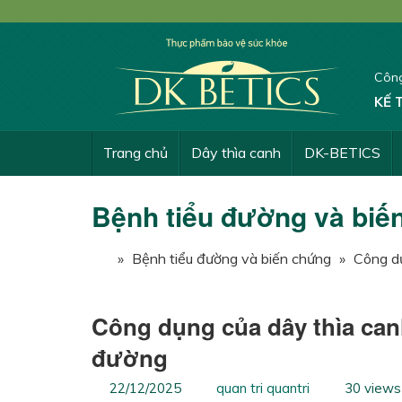
Công
KẾ 
Trang chủ
Dây thìa canh
DK-BETICS
Bệnh tiểu đường và biế
»
Bệnh tiểu đường và biến chứng
»
Công dụ
Công dụng của dây thìa canh 
đường
22/12/2025
quan tri quantri
30 views