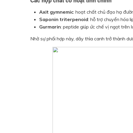
Các hợp chất có hoạt tính chính
Axit gymnemic
: hoạt chất chủ đạo hạ đườ
Saponin triterpenoid
: hỗ trợ chuyển hóa l
Gurmarin
: peptide giúp ức chế vị ngọt trên l
Nhờ sự phối hợp này, dây thìa canh trở thành dược