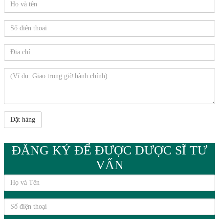
ĐĂNG KÝ ĐỂ ĐƯỢC DƯỢC SĨ TƯ
VẤN