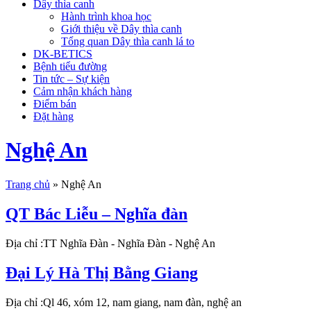
Dây thìa canh
Hành trình khoa học
Giới thiệu về Dây thìa canh
Tổng quan Dây thìa canh lá to
DK-BETICS
Bệnh tiểu đường
Tin tức – Sự kiện
Cảm nhận khách hàng
Điểm bán
Đặt hàng
Nghệ An
Trang chủ
»
Nghệ An
QT Bác Liễu – Nghĩa đàn
Địa chỉ :TT Nghĩa Đàn - Nghĩa Đàn - Nghệ An
Đại Lý Hà Thị Bằng Giang
Địa chỉ :Ql 46, xóm 12, nam giang, nam đàn, nghệ an