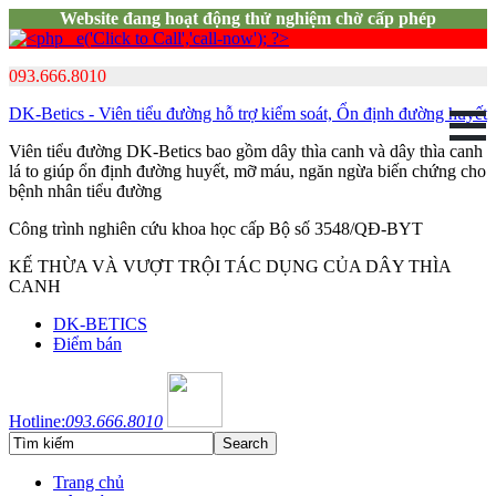
Website đang hoạt động thử nghiệm chờ cấp phép
093.666.8010
DK-Betics - Viên tiểu đường hỗ trợ kiểm soát, Ổn định đường huyết
Viên tiểu đường DK-Betics bao gồm dây thìa canh và dây thìa canh
lá to giúp ổn định đường huyết, mỡ máu, ngăn ngừa biến chứng cho
bệnh nhân tiểu đường
Công trình nghiên cứu khoa học cấp Bộ số 3548/QĐ-BYT
KẾ THỪA VÀ VƯỢT TRỘI TÁC DỤNG CỦA DÂY THÌA
CANH
DK-BETICS
Điểm bán
Hotline:
093.666.8010
Trang chủ