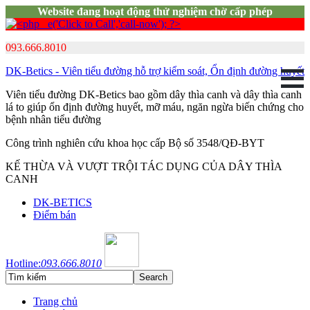
Website đang hoạt động thử nghiệm chờ cấp phép
093.666.8010
DK-Betics - Viên tiểu đường hỗ trợ kiểm soát, Ổn định đường huyết
Viên tiểu đường DK-Betics bao gồm dây thìa canh và dây thìa canh
lá to giúp ổn định đường huyết, mỡ máu, ngăn ngừa biến chứng cho
bệnh nhân tiểu đường
Công trình nghiên cứu khoa học cấp Bộ số 3548/QĐ-BYT
KẾ THỪA VÀ VƯỢT TRỘI TÁC DỤNG CỦA DÂY THÌA
CANH
DK-BETICS
Điểm bán
Hotline:
093.666.8010
Trang chủ