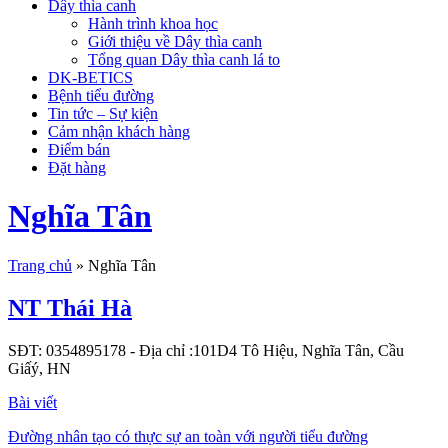
Dây thìa canh
Hành trình khoa học
Giới thiệu về Dây thìa canh
Tổng quan Dây thìa canh lá to
DK-BETICS
Bệnh tiểu đường
Tin tức – Sự kiện
Cảm nhận khách hàng
Điểm bán
Đặt hàng
Nghĩa Tân
Trang chủ
»
Nghĩa Tân
NT Thái Hà
SĐT: 0354895178
- Địa chỉ :101D4 Tô Hiệu, Nghĩa Tân, Cầu
Giấý, HN
Bài viết
Đường nhân tạo có thực sự an toàn với người tiểu đường