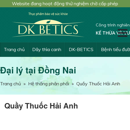
Website đang hoạt động thử nghiệm chờ cấp phép
Công trình nghiê
KẾ THỪA VÀ VƯ
Trang chủ
Dây thìa canh
DK-BETICS
Bệnh tiểu đư
Đại lý tại Đồng Nai
Trang chủ
»
Hệ thống phân phối
»
Quầy Thuốc Hải Anh
Quầy Thuốc Hải Anh