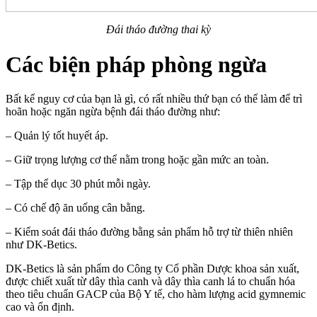
Đái tháo đường thai kỳ
Các biện pháp phòng ngừa
Bất kể nguy cơ của bạn là gì, có rất nhiều thứ bạn có thể làm để trì
hoãn hoặc ngăn ngừa bệnh đái tháo đường như:
– Quản lý tốt huyết áp.
– Giữ trọng lượng cơ thể nằm trong hoặc gần mức an toàn.
– Tập thể dục 30 phút mỗi ngày.
– Có chế độ ăn uống cân bằng.
– Kiểm soát đái tháo đường bằng sản phẩm hỗ trợ từ thiên nhiên
như DK-Betics.
DK-Betics là sản phẩm do Công ty Cổ phần Dược khoa sản xuất,
được chiết xuất từ dây thìa canh và dây thìa canh lá to chuẩn hóa
theo tiêu chuẩn GACP của Bộ Y tế, cho hàm lượng acid gymnemic
cao và ổn định.