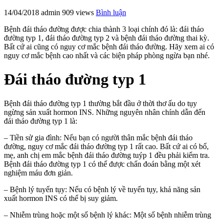
14/04/2018
admin
909 views
Bình luận
Bệnh đái tháo đường được chia thành 3 loại chính đó là: đái tháo
đường typ 1, đái tháo đường typ 2 và bệnh đái tháo đường thai kỳ.
Bất cứ ai cũng có nguy cơ mắc bệnh đái tháo đường. Hãy xem ai có
nguy cơ mắc bệnh cao nhất và các biện pháp phòng ngừa bạn nhé.
Đái tháo đường typ 1
Bệnh đái tháo đường typ 1 thường bắt đầu ở thời thơ ấu do tụy
ngừng sản xuất hormon INS. Những nguyên nhân chính dẫn đến
đái tháo đường typ 1 là:
– Tiền sử gia đình: Nếu bạn có người thân mắc bệnh đái tháo
đường, nguy cơ mắc đái tháo đường typ 1 rất cao. Bất cứ ai có bố,
mẹ, anh chị em mắc bệnh đái tháo đường tuýp 1 đều phải kiểm tra.
Bệnh đái tháo đường typ 1 có thể được chẩn đoán bằng một xét
nghiệm máu đơn giản.
– Bệnh lý tuyến tụy: Nếu có bệnh lý về tuyến tụy, khả năng sản
xuất hormon INS có thể bị suy giảm.
– Nhiễm trùng hoặc một số bệnh lý khác: Một số bệnh nhiễm trùng