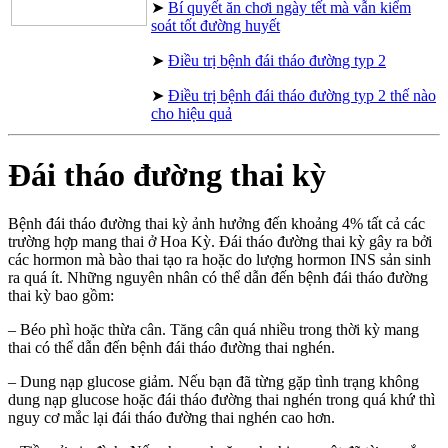
➤
Bí quyết ăn chơi ngày tết mà vẫn kiểm
soát tốt đường huyết
➤
Điều trị bệnh đái tháo đường typ 2
➤
Điều trị bệnh đái tháo đường typ 2 thế nào
cho hiệu quả
Đái tháo đường thai kỳ
Bệnh đái tháo đường thai kỳ ảnh hưởng đến khoảng 4% tất cả các
trường hợp mang thai ở Hoa Kỳ. Đái tháo đường thai kỳ gây ra bởi
các hormon mà bào thai tạo ra hoặc do lượng hormon INS sản sinh
ra quá ít. Những nguyên nhân có thể dẫn đến bệnh đái tháo đường
thai kỳ bao gồm:
– Béo phì hoặc thừa cân. Tăng cân quá nhiều trong thời kỳ mang
thai có thể dẫn đến bệnh đái tháo đường thai nghén.
– Dung nạp glucose giảm. Nếu bạn đã từng gặp tình trạng không
dung nạp glucose hoặc đái tháo đường thai nghén trong quá khứ thì
nguy cơ mắc lại đái tháo đường thai nghén cao hơn.