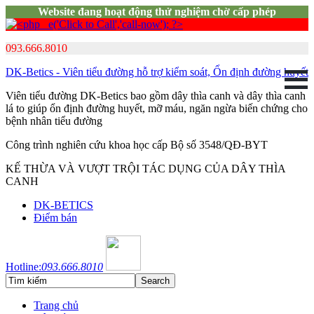
Website đang hoạt động thử nghiệm chờ cấp phép
093.666.8010
DK-Betics - Viên tiểu đường hỗ trợ kiểm soát, Ổn định đường huyết
Viên tiểu đường DK-Betics bao gồm dây thìa canh và dây thìa canh
lá to giúp ổn định đường huyết, mỡ máu, ngăn ngừa biến chứng cho
bệnh nhân tiểu đường
Công trình nghiên cứu khoa học cấp Bộ số 3548/QĐ-BYT
KẾ THỪA VÀ VƯỢT TRỘI TÁC DỤNG CỦA DÂY THÌA
CANH
DK-BETICS
Điểm bán
Hotline:
093.666.8010
Trang chủ