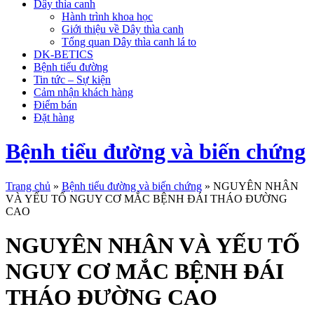
Dây thìa canh
Hành trình khoa học
Giới thiệu về Dây thìa canh
Tổng quan Dây thìa canh lá to
DK-BETICS
Bệnh tiểu đường
Tin tức – Sự kiện
Cảm nhận khách hàng
Điểm bán
Đặt hàng
Bệnh tiểu đường và biến chứng
Trang chủ
»
Bệnh tiểu đường và biến chứng
»
NGUYÊN NHÂN
VÀ YẾU TỐ NGUY CƠ MẮC BỆNH ĐÁI THÁO ĐƯỜNG
CAO
NGUYÊN NHÂN VÀ YẾU TỐ
NGUY CƠ MẮC BỆNH ĐÁI
THÁO ĐƯỜNG CAO