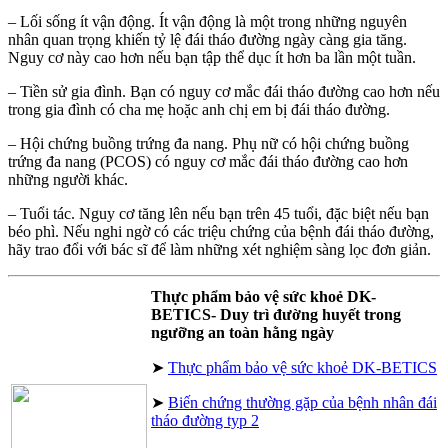
– Lối sống ít vận động. Ít vận động là một trong những nguyên
nhân quan trọng khiến tỷ lệ đái tháo đường ngày càng gia tăng.
Nguy cơ này cao hơn nếu bạn tập thể dục ít hơn ba lần một tuần.
– Tiền sử gia đình. Bạn có nguy cơ mắc đái tháo đường cao hơn nếu
trong gia đình có cha mẹ hoặc anh chị em bị đái tháo đường.
– Hội chứng buồng trứng đa nang. Phụ nữ có hội chứng buồng
trứng đa nang (PCOS) có nguy cơ mắc đái tháo đường cao hơn
những người khác.
– Tuổi tác. Nguy cơ tăng lên nếu bạn trên 45 tuổi, đặc biệt nếu bạn
béo phì. Nếu nghi ngờ có các triệu chứng của bệnh đái tháo đường,
hãy trao đổi với bác sĩ để làm những xét nghiệm sàng lọc đơn giản.
Thực phẩm bảo vệ sức khoẻ DK-
BETICS- Duy trì đường huyết trong
ngưỡng an toàn hằng ngày
➤
Thực phẩm bảo vệ sức khoẻ DK-BETICS
➤
Biến chứng thường gặp của bệnh nhân đái
tháo đường typ 2