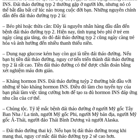
INS. Đái tháo đường typ 2 thường gặp ở người lớn, nhưng nó có
thể bắt đầu bất cứ lúc nào trong cuộc đời bạn. Những nguyên chính
dẫn đến đái tháo đường typ 2 là:
– Béo phì hoặc thừa cân: Đây là nguyên nhân hàng đầu dẫn đến
bệnh đái tháo đường typ 2. Hiện nay, tình trạng béo phì ở trẻ em
ngày càng gia tăng, do đó đái tháo đường typ 2 cũng ngày càng trẻ
hóa và ảnh hưởng đến nhiều thanh thiếu niên.
– Dung nạp glucose kém hay còn gọi là tiền đái tháo đường. Nếu
bạn bị tiền đái tháo đường, nguy cơ tiến triển thành đái tháo đường
typ 2 là rất cao. Tiền đái tháo đường có thể được chẩn đoán bằng
xét nghiệm máu đơn giản.
– Kháng hormon INS. Đái tháo đường tuýp 2 thường bắt đầu với
những tế bào kháng hormon INS. Điều đó làm cho tuyến tụy của
bạn phải làm việc tăng cường hơn để tạo ra đủ hormon INS đáp ứng
nhu cầu của cơ thể.
– Chủng tộc. Tỷ lệ mắc bệnh đái tháo đường ở người Mỹ gốc Tây
Ban Nha / La tinh, người Mỹ gốc Phi, người Mỹ bản địa, người Mỹ
gốc Á-Thái, người đảo Thái Bình Dương và người Alaska.
– Đái tháo đường thai kỳ. Nếu bạn bị đái tháo đường trong khi
mang thai, nguy cơ mắc đái tháo đường typ 2 sẽ cao hơn.