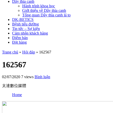
Dây thìa canh
Hành trình khoa học
Giới thiệu về Dây thìa canh
Tổng quan Dây thìa canh lá to
DK-BETICS
Bệnh tiểu đường
Tin tức – Sự kiện
Cảm nhận khách hàng
Điểm bán
Đặt hàng
Trang chủ
»
Hỏi đáp
»
162567
162567
02/07/2020
7 views
Bình luận
太達數位媒體
Home