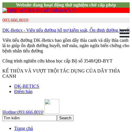
Website đang hoạt động thử nghiệm chờ cấp phép
093.666.8010
DK-Betics - Viên tiểu đường hỗ trợ kiểm soát, Ổn định đường huyết
Viên tiểu đường DK-Betics bao gồm dây thìa canh và dây thìa canh
lá to giúp ổn định đường huyết, mỡ máu, ngăn ngừa biến chứng cho
bệnh nhân tiểu đường
Công trình nghiên cứu khoa học cấp Bộ số 3548/QĐ-BYT
KẾ THỪA VÀ VƯỢT TRỘI TÁC DỤNG CỦA DÂY THÌA
CANH
DK-BETICS
Điểm bán
Hotline:
093.666.8010
Trang chủ