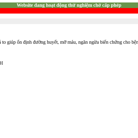
Website đang hoạt động thử nghiệm chờ cấp phép
lá to giúp ổn định đường huyết, mỡ máu, ngăn ngừa biến chứng cho bệ
NH