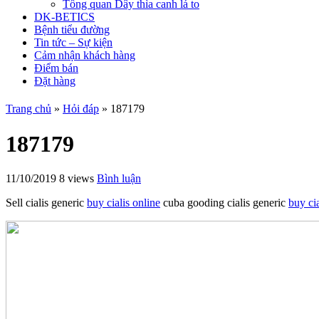
Tổng quan Dây thìa canh lá to
DK-BETICS
Bệnh tiểu đường
Tin tức – Sự kiện
Cảm nhận khách hàng
Điểm bán
Đặt hàng
Trang chủ
»
Hỏi đáp
»
187179
187179
11/10/2019
8 views
Bình luận
Sell cialis generic
buy cialis online
cuba gooding cialis generic
buy cia