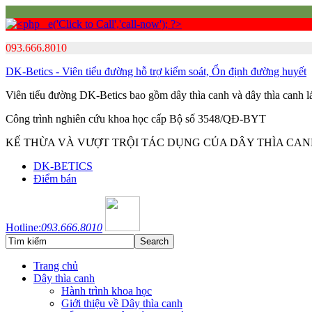
093.666.8010
DK-Betics - Viên tiểu đường hỗ trợ kiểm soát, Ổn định đường huyết
Viên tiểu đường DK-Betics bao gồm dây thìa canh và dây thìa canh 
Công trình nghiên cứu khoa học cấp Bộ số 3548/QĐ-BYT
KẾ THỪA VÀ VƯỢT TRỘI TÁC DỤNG CỦA DÂY THÌA CA
DK-BETICS
Điểm bán
Hotline:
093.666.8010
Trang chủ
Dây thìa canh
Hành trình khoa học
Giới thiệu về Dây thìa canh