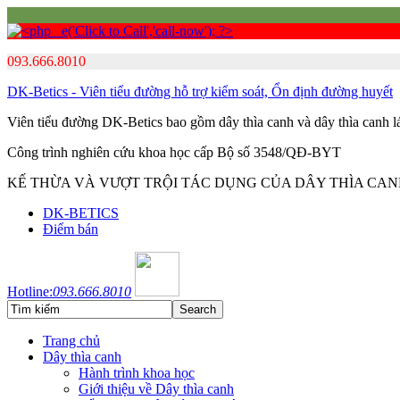
093.666.8010
DK-Betics - Viên tiểu đường hỗ trợ kiểm soát, Ổn định đường huyết
Viên tiểu đường DK-Betics bao gồm dây thìa canh và dây thìa canh 
Công trình nghiên cứu khoa học cấp Bộ số 3548/QĐ-BYT
KẾ THỪA VÀ VƯỢT TRỘI TÁC DỤNG CỦA DÂY THÌA CA
DK-BETICS
Điểm bán
Hotline:
093.666.8010
Trang chủ
Dây thìa canh
Hành trình khoa học
Giới thiệu về Dây thìa canh