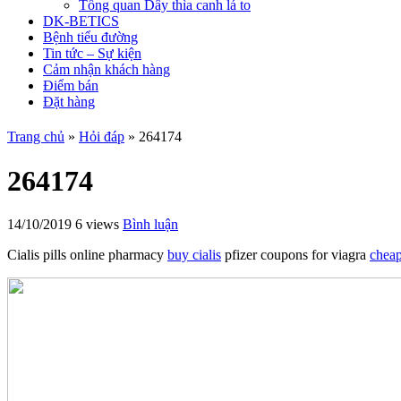
Tổng quan Dây thìa canh lá to
DK-BETICS
Bệnh tiểu đường
Tin tức – Sự kiện
Cảm nhận khách hàng
Điểm bán
Đặt hàng
Trang chủ
»
Hỏi đáp
»
264174
264174
14/10/2019
6 views
Bình luận
Cialis pills online pharmacy
buy cialis
pfizer coupons for viagra
cheap