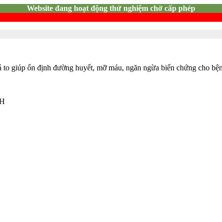
Website đang hoạt động thử nghiệm chờ cấp phép
lá to giúp ổn định đường huyết, mỡ máu, ngăn ngừa biến chứng cho bệ
NH